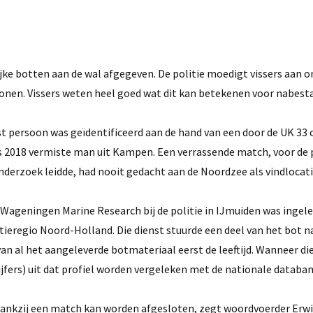
e botten aan de wal afgegeven. De politie moedigt vissers aan o
sonen. Vissers weten heel goed wat dit kan betekenen voor nabest
t persoon was geïdentificeerd aan de hand van een door de UK 33 
s 2018 vermiste man uit Kampen. Een verrassende match, voor de 
onderzoek leidde, had nooit gedacht aan de Noordzee als vindlocati
a Wageningen Marine Research bij de politie in IJmuiden was ingele
itieregio Noord-Holland. Die dienst stuurde een deel van het bot n
van al het aangeleverde botmateriaal eerst de leeftijd. Wanneer die
jfers) uit dat profiel worden vergeleken met de nationale databa
en dankzij een match kan worden afgesloten, zegt woordvoerder Erw