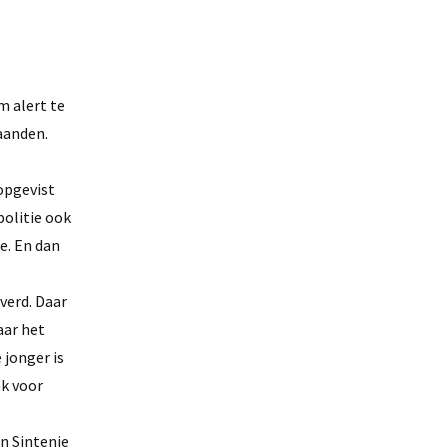
m alert te
aanden.
opgevist
politie ook
e. En dan
verd. Daar
aar het
 jonger is
nk voor
in Sintenie