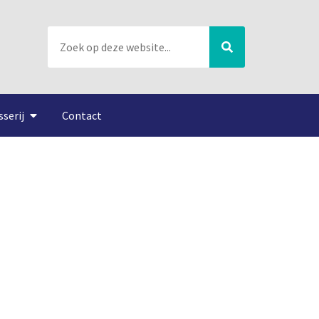
sserij
Contact