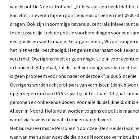
van de politie Noord-Holland. ,,Er bestaat een beeld dat bot
kan vlot: inleveren bij een politiebureau of bellen met 0900
dragen. Ook zijn in sommige havens al centrale inleverpunten
In de tussentijd treft de politie voorbereidingen voor een ca
een goede en snelle manier te organiseren. ,,Wij ontvangen d
het niet verder beschadigd. Het geniet daarnaast ook zeker 
verstrekt. Overigens hoeft er geen angst te zijn voor eventu
in handen hebt gehad, zal dit niet vermengd worden met he
is geen probleem voor ons nader onderzoek’’, aldus Sintenie.
Overigens worden achterblijvers van vermisten (denk bijvoor
opgeroepen om hun DNA vrijwillig af te staan. Dit gaat simp
personen en onbekende doden. Voor alle duidelijkheid: dit is 
Alleen in Noord-Holland al worden volgens de politie maand
wordt via havens of vanaf stranden aangeleverd.
Het Bureau Vermiste Personen Noordzee (Den Helder) van he
waarvan men zeker weet die die op de Noordzee vermist zijn 