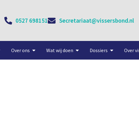
0527 698151
Secretariaat@vissersbond.nl
Over ons
Wat wij doen
Dossiers
Over vi