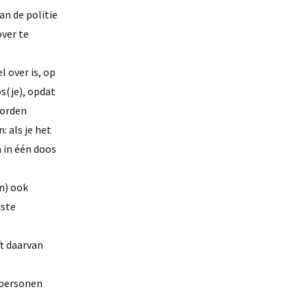
an de politie
over te
 over is, op
s(je), opdat
worden
 als je het
 in één doos
n) ook
iste
t daarvan
 personen