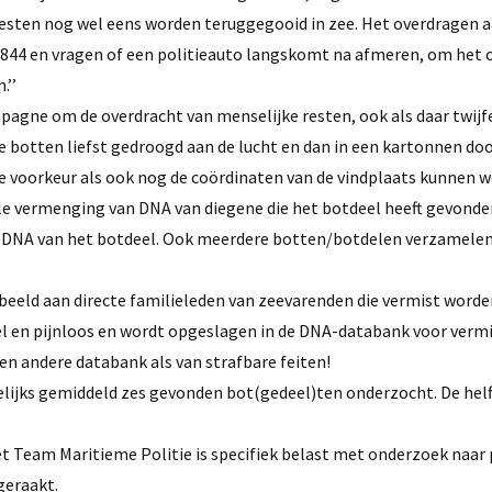
resten nog wel eens worden teruggegooid in zee. Het overdragen a
-8844 en vragen of een politieauto langskomt na afmeren, om het 
.’’
mpagne om de overdracht van menselijke resten, ook als daar twijfel
e botten liefst gedroogd aan de lucht en dan in een kartonnen doo
de voorkeur als ook nog de coördinaten van de vindplaats kunnen 
ele vermenging van DNA van diegene die het botdeel heeft gevonden:
t DNA van het botdeel. Ook meerdere botten/botdelen verzamelen
beeld aan directe familieleden van zeevarenden die vermist worde
el en pijnloos en wordt opgeslagen in de DNA-databank voor verm
een andere databank als van strafbare feiten!
elijks gemiddeld zes gevonden bot(gedeel)ten onderzocht. De helf
t Team Maritieme Politie is specifiek belast met onderzoek naar
geraakt.