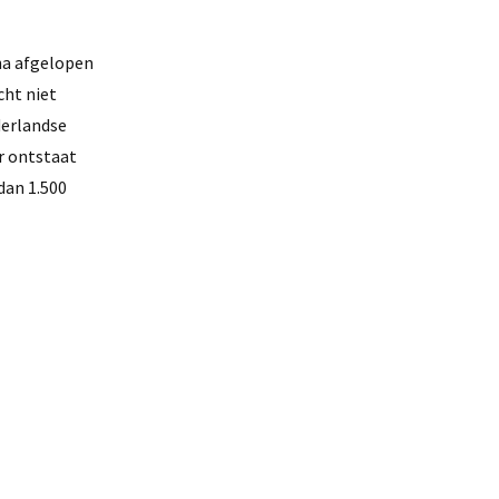
 na afgelopen
cht niet
derlandse
Er ontstaat
dan 1.500