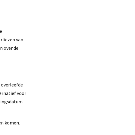
de
erliezen van
n over de
 overleefde
rnatief voor
edingsdatum
ten komen.