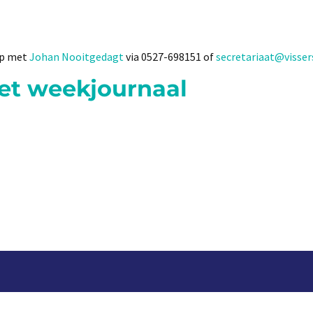
op met
Johan Nooitgedagt
via 0527-698151 of
secretariaat@visser
het weekjournaal
Aanmelden voor we