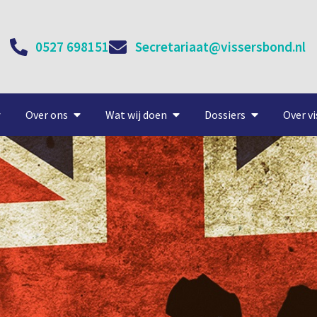
0527 698151
Secretariaat@vissersbond.nl
Over ons
Wat wij doen
Dossiers
Over vi