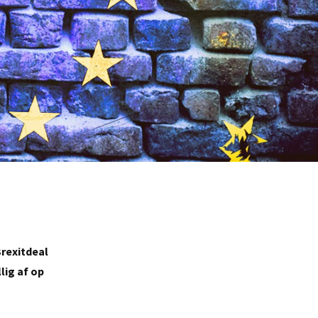
rexitdeal
lig af op