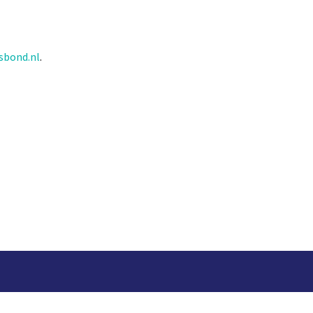
sbond.nl
.
ekjournaal