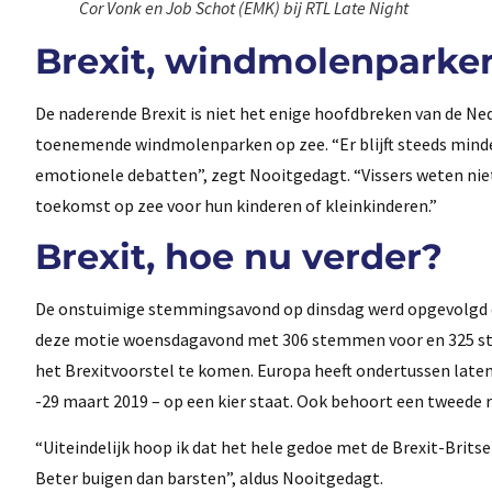
Cor Vonk en Job Schot (EMK) bij RTL Late Night
Brexit, windmolenparken 
De naderende Brexit is niet het enige hoofdbreken van de Ne
toenemende windmolenparken op zee. “Er blijft steeds minder 
emotionele debatten”, zegt Nooitgedagt. “Vissers weten niet
toekomst op zee voor hun kinderen of kleinkinderen.”
Brexit, hoe nu verder?
De onstuimige stemmingsavond op dinsdag werd opgevolgd d
deze motie woensdagavond met 306 stemmen voor en 325 st
het Brexitvoorstel te komen. Europa heeft ondertussen late
-29 maart 2019 – op een kier staat. Ook behoort een tweede 
“Uiteindelijk hoop ik dat het hele gedoe met de Brexit-Brits
Beter buigen dan barsten”, aldus Nooitgedagt.