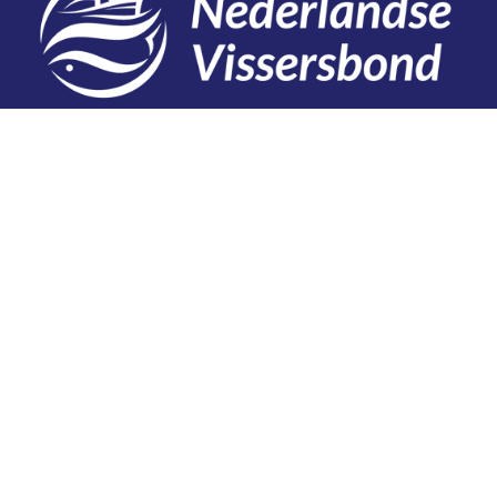
Contact
Telefoon: 0527 698151
E-mail: secretariaat@vissersbond.nl
Adres: Het spijk 20, 8321 WT Urk
Aanmelden voor weekjournaal