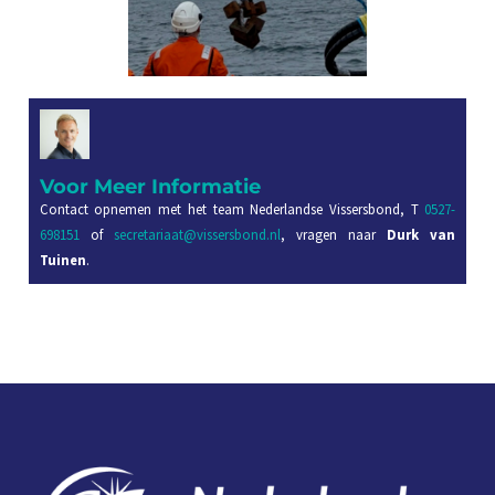
Voor Meer Informatie
Contact opnemen met het team Nederlandse Vissersbond, T
0527-
698151
of
secretariaat@vissersbond.nl
, vragen naar
Durk van
Tuinen
.