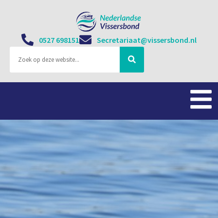
0527 698151
Secretariaat@vissersbond.nl