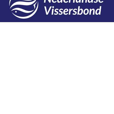
Contact
Telefoon: 0527 698151
E-mail: secretariaat@vissersbond.nl
Adres: Het spijk 20, 8321 WT Urk
Aanmelden voor weekjournaal