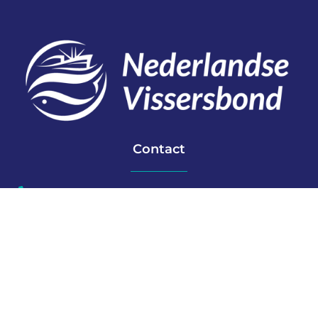
Contact
Telefoon: 0527 698151
E-mail: secretariaat@vissersbond.nl
Adres: Het spijk 20, 8321 WT Urk