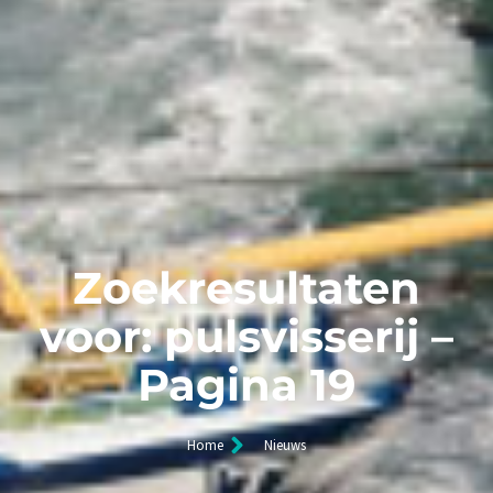
Zoekresultaten
voor: pulsvisserij –
Pagina 19
Home
Nieuws