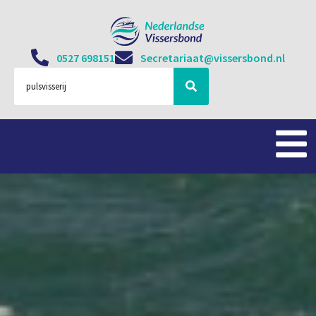
0527 698151
Secretariaat@vissersbond.nl