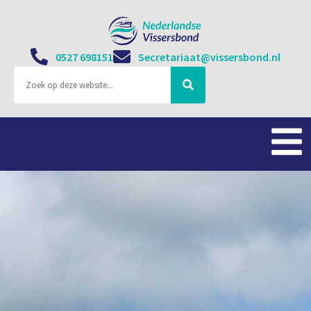
0527 698151
Secretariaat@vissersbond.nl