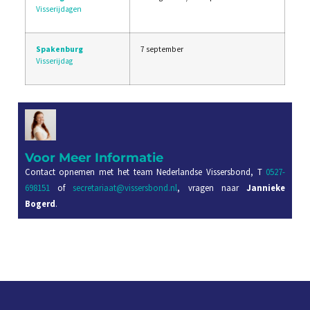
Visserijdagen
Spakenburg
7 september
Visserijdag
Voor Meer Informatie
Contact opnemen met het team Nederlandse Vissersbond, T
0527-
698151
of
secretariaat@vissersbond.nl
, vragen naar
Jannieke
Bogerd
.