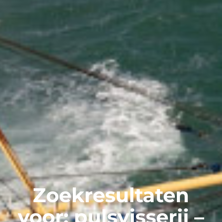
Zoekresultaten
voor: pulsvisserij –