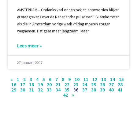
AMSTERDAM – Ondanks veel onderzoek en antwoorden blijven
er vraagtekens over de Nederlandse pulsvisserij. Bijeenkomsten
als die in Amsterdam vorige week vrijdag moeten zorgen
wegnemen. Het gaat maar langzaam. Maar
Lees meer »
27 januari, 2017
«
1
2
3
4
5
6
7
8
9
10
11
12
13
14
15
16
17
18
19
20
21
22
23
24
25
26
27
28
29
30
31
32
33
34
35
36
37
38
39
40
41
42
»