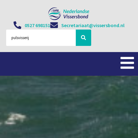
0527 698151
Secretariaat@vissersbond.nl