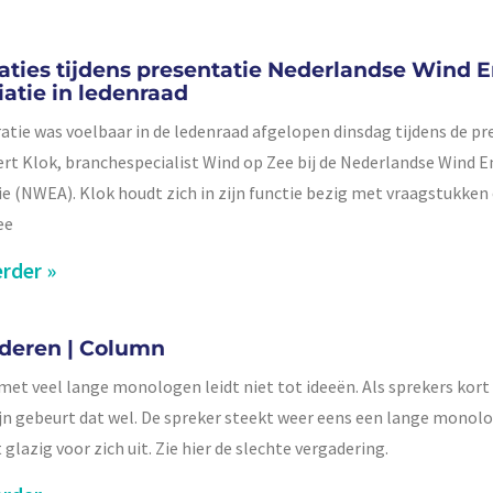
raties tijdens presentatie Nederlandse Wind 
iatie in ledenraad
ratie was voelbaar in de ledenraad afgelopen dinsdag tijdens de pr
ert Klok, branchespecialist Wind op Zee bij de Nederlandse Wind E
ie (NWEA). Klok houdt zich in zijn functie bezig met vraagstukken
ee
rder »
deren | Column
met veel lange monologen leidt niet tot ideeën. Als sprekers kort
jn gebeurt dat wel. De spreker steekt weer eens een lange monolo
t glazig voor zich uit. Zie hier de slechte vergadering.