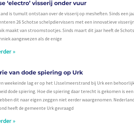
e ‘electro’ visserij onder vuur
land is tumult ontstaan over de visserij op mesheften. Sinds een ja
nteren 26 Schotse schelpdiervissers met een innovatieve visseri
uik maakt van stroomstootjes. Sinds maart dit jaar heeft de Schot
hniek aangewezen als de enige
rder »
rie van dode spiering op Urk
n weekeinde lag er op het IJsselmeerstrand bij Urk een behoorlij
eid dode spiering. Hoe die spiering daar terecht is gekomen is een
hebben dit naar eigen zeggen niet eerder waargenomen. Nederlan
ond heeft de gemeente Urk gevraagd
rder »