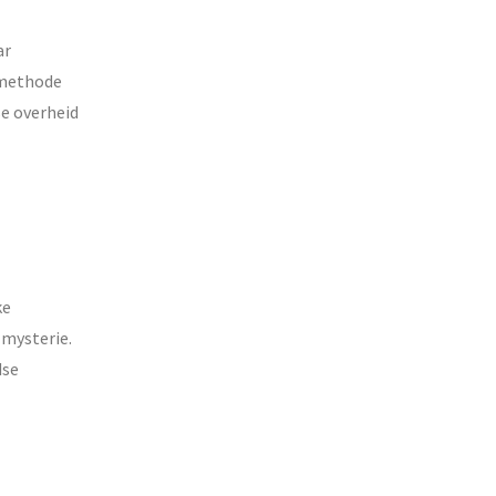
ar
jmethode
se overheid
ke
 mysterie.
dse