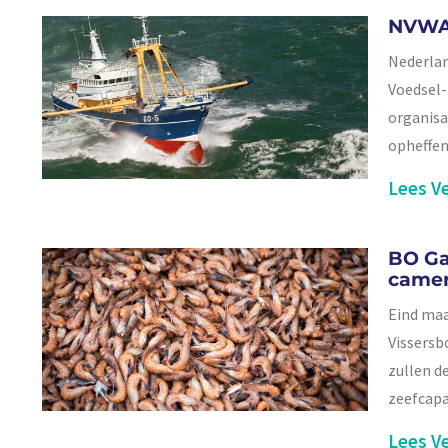
NVWA 
Nederlan
Voedsel-
organisat
opheffen
Lees Ve
BO Ga
camer
Eind maa
Vissersb
zullen d
zeefcapa
Lees Ve