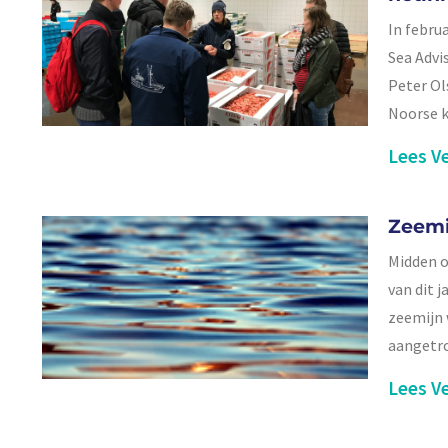
In febru
Sea Advi
Peter Ol
Noorse k
Lees Ve
Zeemi
Midden o
van dit 
zeemijn 
aangetro
Lees Ve