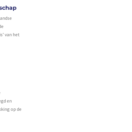
tschap
landse
de
is’ van het
e
egd en
kking op de