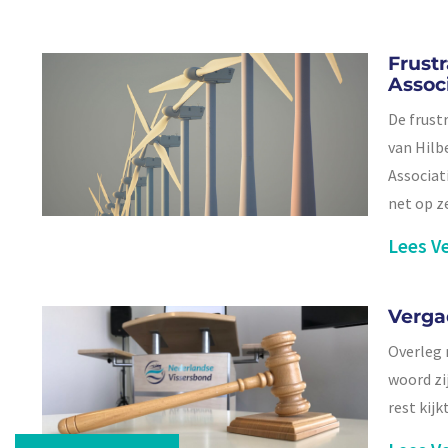
Frust
Assoc
De frust
van Hilb
Associat
net op z
Lees Ve
Verga
Overleg 
woord zi
rest kijk