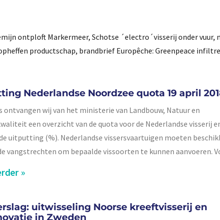
eemijn ontploft Markermeer, Schotse ´electro´visserij onder vuur, 
pheffen productschap, brandbrief Europêche: Greenpeace infiltree
tting Nederlandse Noordzee quota 19 april 20
s ontvangen wij van het ministerie van Landbouw, Natuur en
waliteit een overzicht van de quota voor de Nederlandse visserij en
e uitputting (%). Nederlandse vissersvaartuigen moeten beschik
e vangstrechten om bepaalde vissoorten te kunnen aanvoeren. V
rder »
rslag: uitwisseling Noorse kreeftvisserij en
novatie in Zweden