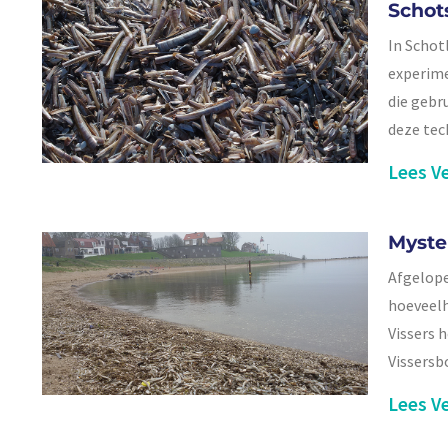
Schots
In Schot
experime
die gebr
deze tec
Lees Ve
Myste
Afgelope
hoeveelh
Vissers 
Vissersb
Lees Ve