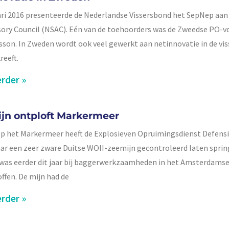
ari 2016 presenteerde de Nederlandse Vissersbond het SepNep aan
sory Council (NSAC). Eén van de toehoorders was de Zweedse PO-
sson. In Zweden wordt ook veel gewerkt aan netinnovatie in de vis
reeft.
rder »
jn ontploft Markermeer
p het Markermeer heeft de Explosieven Opruimingsdienst Defensie
jaar een zeer zware Duitse WOII-zeemijn gecontroleerd laten sprin
was eerder dit jaar bij baggerwerkzaamheden in het Amsterdamse
ffen. De mijn had de
rder »