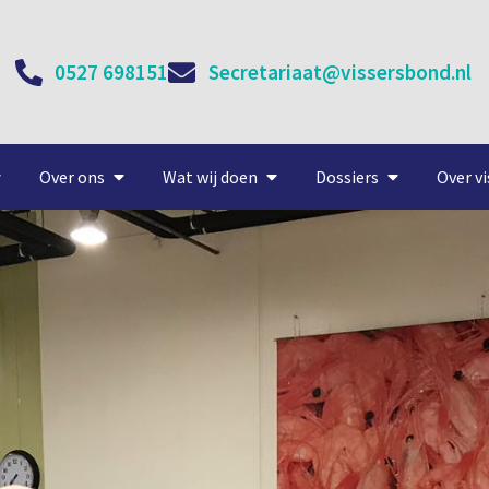
0527 698151
Secretariaat@vissersbond.nl
Over ons
Wat wij doen
Dossiers
Over vi