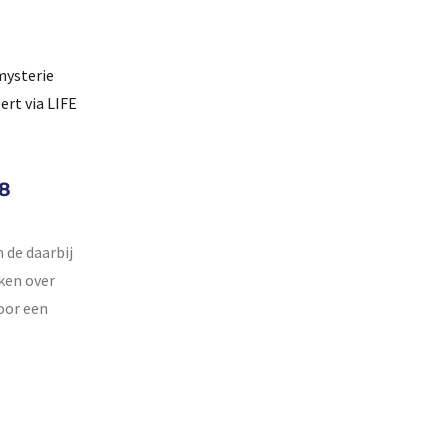
mysterie
rt via LIFE
18
 de daarbij
ken over
oor een