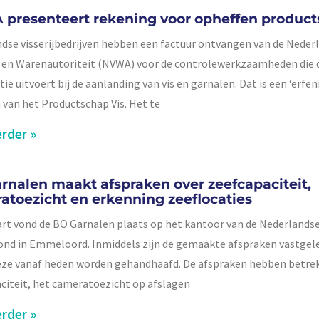
presenteert rekening voor opheffen produc
dse visserijbedrijven hebben een factuur ontvangen van de Neder
 en Warenautoriteit (NVWA) voor de controlewerkzaamheden die 
ie uitvoert bij de aanlanding van vis en garnalen. Dat is een ‘erfen
 van het Productschap Vis. Het te
rder »
rnalen maakt afspraken over zeefcapaciteit,
atoezicht en erkenning zeeflocaties
rt vond de BO Garnalen plaats op het kantoor van de Nederlands
ond in Emmeloord. Inmiddels zijn de gemaakte afspraken vastgel
eze vanaf heden worden gehandhaafd. De afspraken hebben betre
citeit, het cameratoezicht op afslagen
rder »