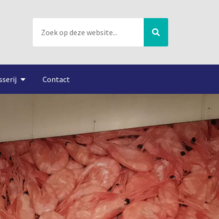
sserij
Contact