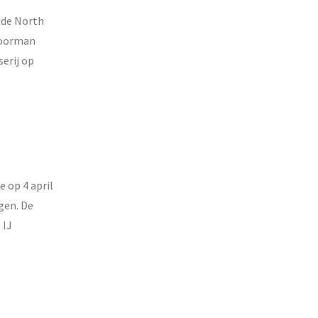
 de North
voorman
serij op
 op 4 april
gen. De
 IJ