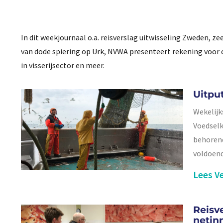
In dit weekjournaal o.a. reisverslag uitwisseling Zweden, z
van dode spiering op Urk, NVWA presenteert rekening voor o
in visserijsector en meer.
Uitpu
Wekelijk
Voedselk
behorend
voldoend
Lees Ve
Reisve
netin