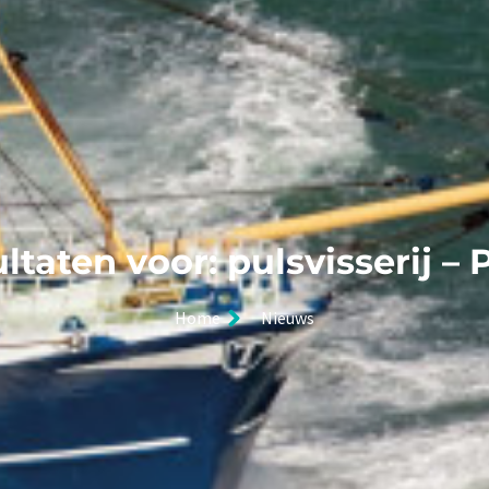
ltaten voor: pulsvisserij – 
Home
Nieuws