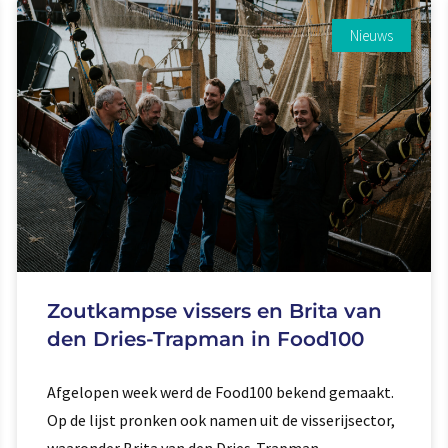
Nieuws
Zoutkampse vissers en Brita van
den Dries-Trapman in Food100
Afgelopen week werd de Food100 bekend gemaakt.
Op de lijst pronken ook namen uit de visserijsector,
waaronder Brita van den Dries-Trapman