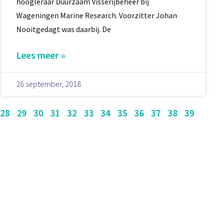
hoogleraar Duurzaam Visserijbeheer bij
Wageningen Marine Research. Voorzitter Johan
Nooitgedagt was daarbij. De
Lees meer »
26 september, 2018
28
29
30
31
32
33
34
35
36
37
38
39