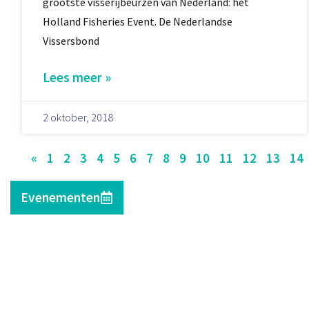
grootste visserijbeurzen van Nederland: het
Holland Fisheries Event. De Nederlandse
Vissersbond
Lees meer »
2 oktober, 2018
«
1
2
3
4
5
6
7
8
9
10
11
12
13
14
Evenementen