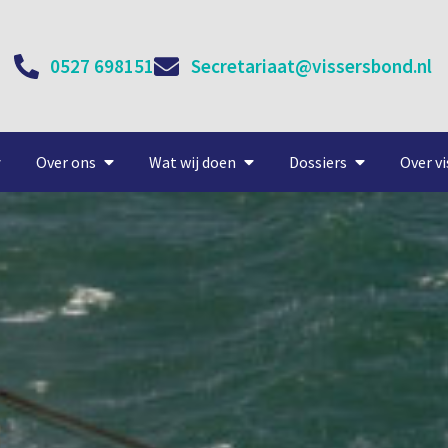
0527 698151
Secretariaat@vissersbond.nl
Over ons
Wat wij doen
Dossiers
Over vi