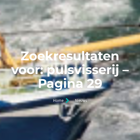
Zoekresultaten
voor: pulsvisserij –
Pagina 29
Home
Nieuws