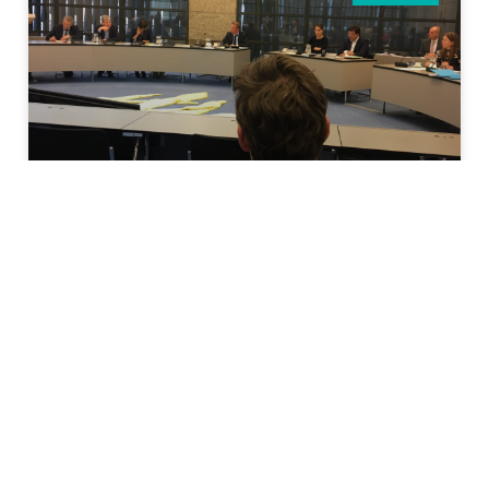
Vurig debat over visserij in Tweede
Kamer
Veel vragen over de onderzoeksontheffingen van pulsvissers,
de werkbaarheid van de aanlandplicht en de regie op de
Noordzee werden afgelopen dinsdag door Kamerleden tijdens
het Algemeen Overleg (AO) Visserij in
Lees meer »
29 maart, 2018