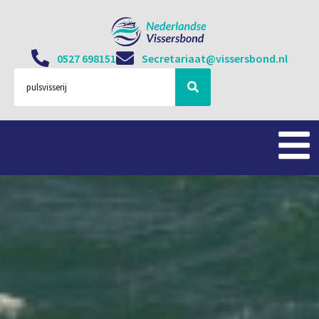
0527 698151
Secretariaat@vissersbond.nl