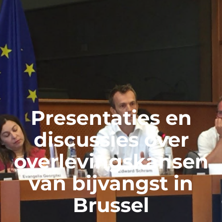
Presentaties en
discussies over
overlevingskansen
van bijvangst in
Brussel