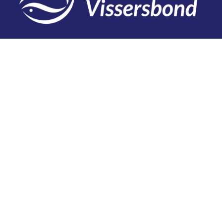
Contact
Telefoon: 0527 698151
E-mail: secretariaat@vissersbond.nl
Adres: Het spijk 20, 8321 WT Urk
Aanmelden voor weekjournaal