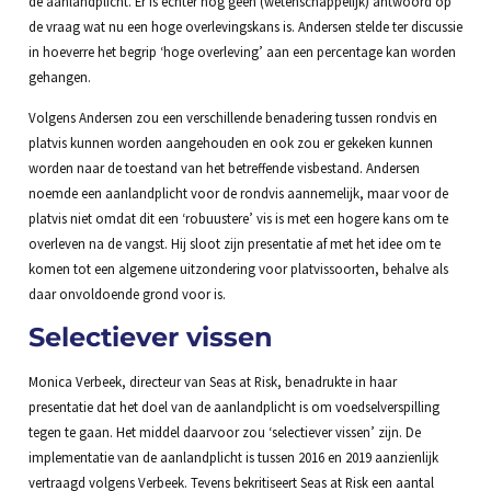
de aanlandplicht. Er is echter nog geen (wetenschappelijk) antwoord op
de vraag wat nu een hoge overlevingskans is. Andersen stelde ter discussie
in hoeverre het begrip ‘hoge overleving’ aan een percentage kan worden
gehangen.
Volgens Andersen zou een verschillende benadering tussen rondvis en
platvis kunnen worden aangehouden en ook zou er gekeken kunnen
worden naar de toestand van het betreffende visbestand. Andersen
noemde een aanlandplicht voor de rondvis aannemelijk, maar voor de
platvis niet omdat dit een ‘robuustere’ vis is met een hogere kans om te
overleven na de vangst. Hij sloot zijn presentatie af met het idee om te
komen tot een algemene uitzondering voor platvissoorten, behalve als
daar onvoldoende grond voor is.
Selectiever vissen
Monica Verbeek, directeur van Seas at Risk, benadrukte in haar
presentatie dat het doel van de aanlandplicht is om voedselverspilling
tegen te gaan. Het middel daarvoor zou ‘selectiever vissen’ zijn. De
implementatie van de aanlandplicht is tussen 2016 en 2019 aanzienlijk
vertraagd volgens Verbeek. Tevens bekritiseert Seas at Risk een aantal