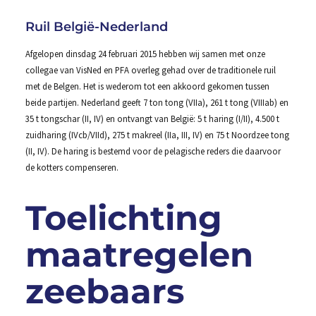
Ruil België-Nederland
Afgelopen dinsdag 24 februari 2015 hebben wij samen met onze
collegae van VisNed en PFA overleg gehad over de traditionele ruil
met de Belgen. Het is wederom tot een akkoord gekomen tussen
beide partijen. Nederland geeft 7 ton tong (VIIa), 261 t tong (VIIIab) en
35 t tongschar (II, IV) en ontvangt van België: 5 t haring (I/II), 4.500 t
zuidharing (IVcb/VIId), 275 t makreel (IIa, III, IV) en 75 t Noordzee tong
(II, IV). De haring is bestemd voor de pelagische reders die daarvoor
de kotters compenseren.
Toelichting
maatregelen
zeebaars