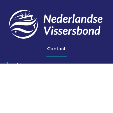
Contact
Telefoon: 0527 698151
E-mail: secretariaat@vissersbond.nl
Adres: Het spijk 20, 8321 WT Urk
Aanmelden voor weekjournaal