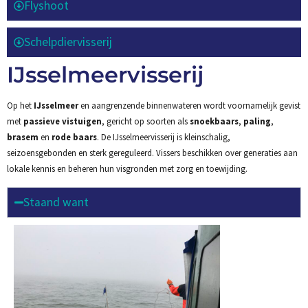
Flyshoot
Schelpdiervisserij
IJsselmeervisserij
Op het
IJsselmeer
en aangrenzende binnenwateren wordt voornamelijk gevist
met
passieve vistuigen
, gericht op soorten als
snoekbaars
,
paling
,
brasem
en
rode baars
. De IJsselmeervisserij is kleinschalig,
seizoensgebonden en sterk gereguleerd. Vissers beschikken over generaties aan
lokale kennis en beheren hun visgronden met zorg en toewijding.
Staand want