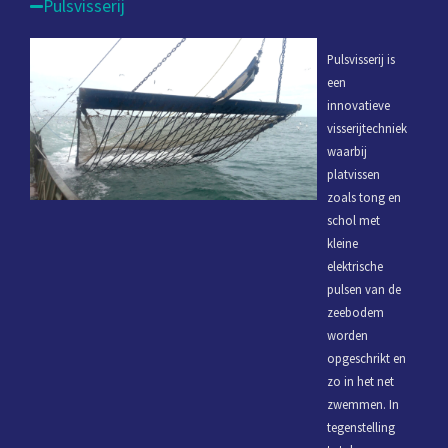
Pulsvisserij
Pulsvisserij is
een
innovatieve
visserijtechniek
waarbij
platvissen
zoals tong en
schol met
kleine
elektrische
pulsen van de
zeebodem
worden
opgeschrikt en
zo in het net
zwemmen. In
tegenstelling