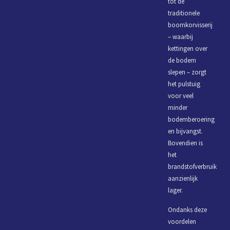
tot de
traditionele
boomkorvisserij
– waarbij
kettingen over
de bodem
slepen – zorgt
het pulstuig
voor veel
minder
bodemberoering
en bijvangst.
Bovendien is
het
brandstofverbruik
aanzienlijk
lager.
Ondanks deze
voordelen