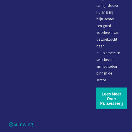
termijnstudies.
Pulsvisserij
blijft echter
een goed
voorbeeld van
de zoektocht
naar
duurzamere en
selectievere
vismethoden
binnen de
sector.
Lees Meer
Over
Pulsvisserij
Sumwing