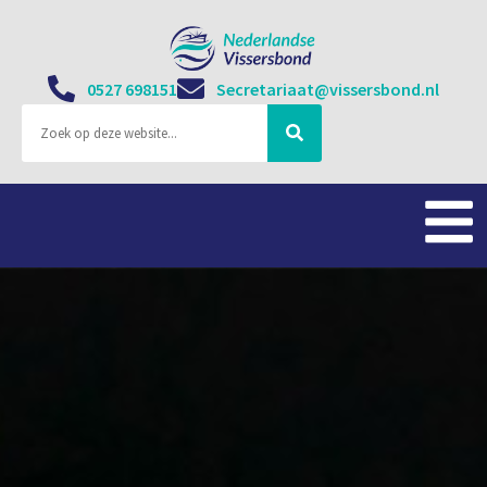
0527 698151
Secretariaat@vissersbond.nl