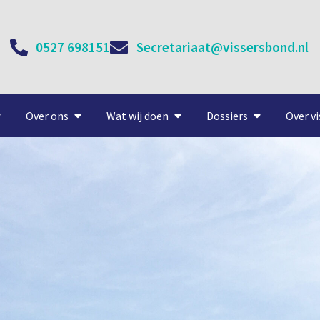
0527 698151
Secretariaat@vissersbond.nl
Over ons
Wat wij doen
Dossiers
Over vi