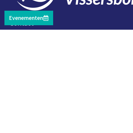
Evenementen
Contact
Telefoon: 0527 698151
E-mail: secretariaat@vissersbond.nl
Adres: Het spijk 20, 8321 WT Urk