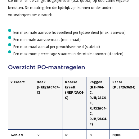
stemmen en de vangstmogelijkheden (o.a. quota) op duurzame wijze te
benutten. De maatregelen die tijdelijk zijn kunnen onder andere
voorschrijven per vissoort:
Een maximale aanvoerhoeveelheid per tijdseenheid (max. aanvoer)
Een minimale aanvoermaat (min. maat)
Een maximaal aantal per gewichtseenheid (stukstal)
Een maximum percentage staarten in de totale aanvoer (staarten)
Overzicht PO-maatregelen
Vissoort
Heek
Noorse
Roggen
Schol
(HKE/2AC4C4-
kreeft
(RJH/04-
(PLE/2A3AX4)
C)
(NEP/2AC4-
C,
C)
RJN/2AC4-
C,
RJC/2AC4-
C,
RJM/2AC4-
C)
Gebied
IV
IV
IV
IV/IIIa