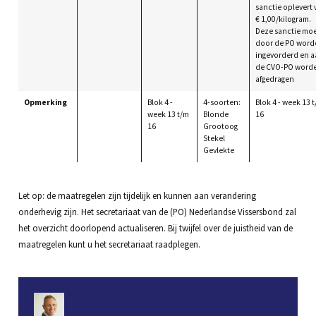
sanctie oplevert 
€ 1,00/kilogram.
Deze sanctie mo
door de PO word
ingevorderd en a
de CVO-PO word
afgedragen
Opmerking
Blok 4 -
4-soorten:
Blok 4 - week 13 
week 13 t/m
Blonde
16
16
Grootoog
Stekel
Gevlekte
Let op: de maatregelen zijn tijdelijk en kunnen aan verandering
onderhevig zijn. Het secretariaat van de (PO) Nederlandse Vissersbond zal
het overzicht doorlopend actualiseren. Bij twijfel over de juistheid van de
maatregelen kunt u het secretariaat raadplegen.