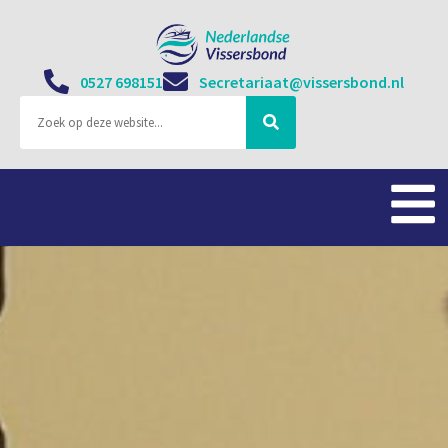
0527 698151
Secretariaat@vissersbond.nl