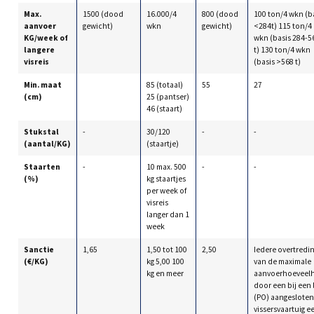
Max.
1500 (dood
16.000/4
800 (dood
100 ton/4 wkn (b
aanvoer
gewicht)
wkn
gewicht)
<284t) 115 ton/4
KG/week of
wkn (basis 284-5
langere
t) 130 ton/4 wkn
visreis
(basis >568 t)
Min. maat
85 (totaal)
55
27
(cm)
25 (pantser)
46 (staart)
Stukstal
-
30/120
-
-
(aantal/KG)
(staartje)
Staarten
-
10 max. 500
-
-
(%)
kg staartjes
per week of
visreis
langer dan 1
week
Sanctie
1,65
1,50 tot 100
2,50
Iedere overtredi
(€/KG)
kg 5,00 100
van de maximale
kg en meer
aanvoerhoeveel
door een bij een 
(PO) aangesloten
vissersvaartuig e