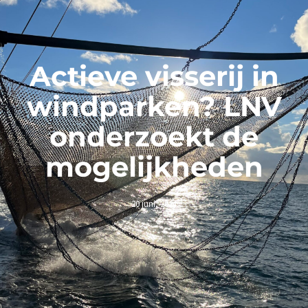
Actieve visserij in
windparken? LNV
onderzoekt de
mogelijkheden
20 juni, 2024