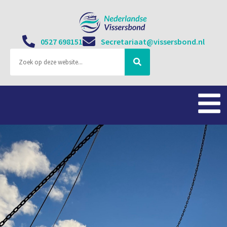
0527 698151
Secretariaat@vissersbond.nl