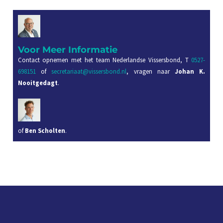
Voor Meer Informatie
Contact opnemen met het team Nederlandse Vissersbond, T
0527-
698151
of
secretariaat@vissersbond.nl
, vragen naar
Johan K.
Nooitgedagt
.
of
Ben Scholten
.