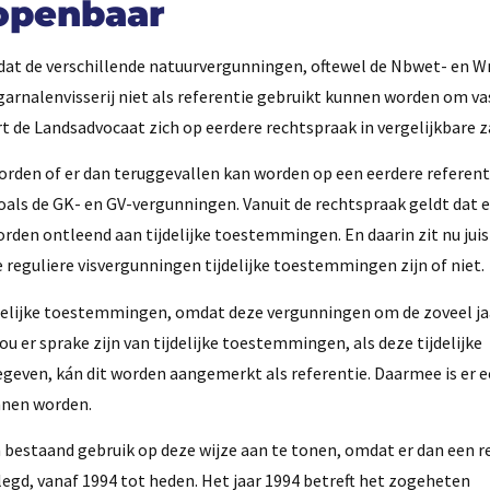
openbaar
 dat de verschillende natuurvergunningen, oftewel de Nbwet- en W
garnalenvisserij niet als referentie gebruikt kunnen worden om v
rt de Landsadvocaat zich op eerdere rechtspraak in vergelijkbare z
rden of er dan teruggevallen kan worden op een eerdere referentie
zoals de GK- en GV-vergunningen. Vanuit de rechtspraak geldt dat 
orden ontleend aan tijdelijke toestemmingen. En daarin zit nu juis
 reguliere visvergunningen tijdelijke toestemmingen zijn of niet.
jdelijke toestemmingen, omdat deze vergunningen om de zoveel j
u er sprake zijn van tijdelijke toestemmingen, als deze tijdelijke
ven, kán dit worden aangemerkt als referentie. Daarmee is er e
nnen worden.
m bestaand gebruik op deze wijze aan te tonen, omdat er dan een r
d, vanaf 1994 tot heden. Het jaar 1994 betreft het zogeheten