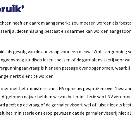
ruik’
 rechten heeft en daarom aangemerkt zou moeten worden als ‘best
nvisserij al decennialang bestaat en daarmee kan worden aangetoo
laaid, als gevolg van de aanvraag voor een nieuwe Wnb-vergunning v
ngaanvraag juridisch laten toetsen of de garnalenvisserij voor wa
 vergunningaanvraag is hier een passage over opgenomen, waarbij 
 aangemerkt dient te worden.
zomer met het ministerie van LNV opnieuw gesproken over ‘bestaa
e. Afgelopen najaar hebben we van het ministerie van LNV vernom
geeft op de vraag of de garnalenvisserij wel of juist niet als be
t het ministerie ons erop gewezen dat de garnalenvisserij niet a