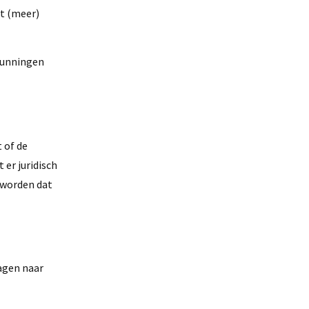
et (meer)
rgunningen
 of de
er juridisch
 worden dat
ragen naar