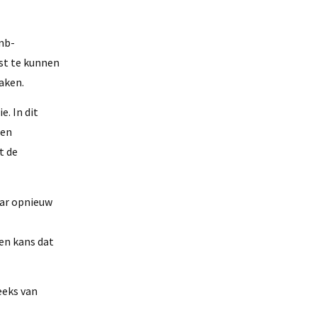
nb-
ast te kunnen
aken.
. In dit
een
t de
aar opnieuw
en kans dat
eeks van