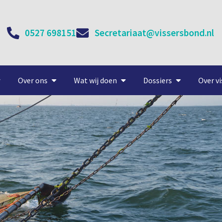
0527 698151
Secretariaat@vissersbond.nl
Over ons
Wat wij doen
Dossiers
Over vi