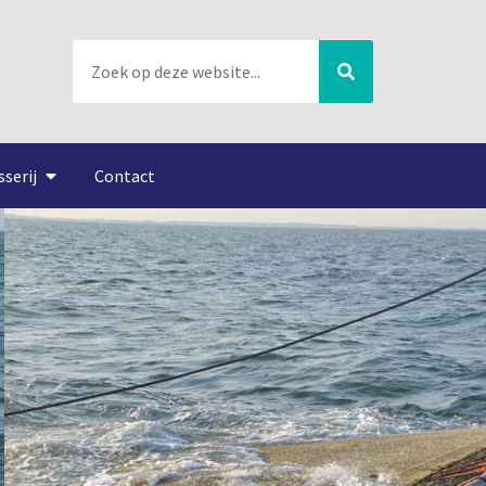
sserij
Contact