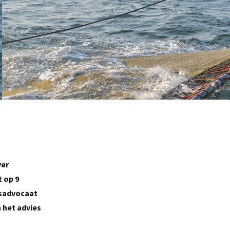
ver
 op 9
dsadvocaat
 het advies