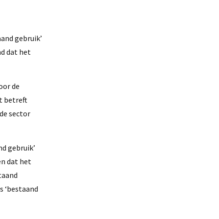
aand gebruik’
nd dat het
oor de
t betreft
de sector
nd gebruik’
en dat het
staand
ls ‘bestaand