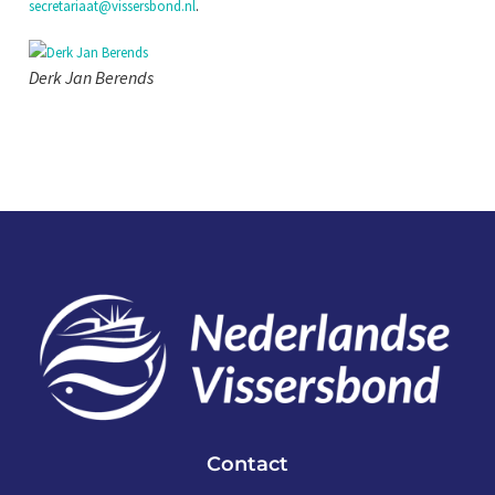
secretariaat@vissersbond.nl
.
Derk Jan Berends
Contact