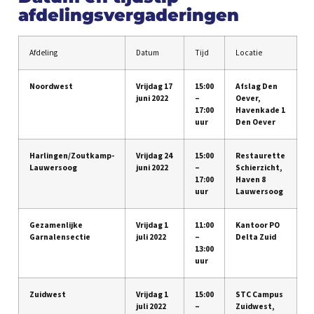
afdelingsvergaderingen
Afdeling
Datum
Tijd
Locatie
Noordwest
Vrijdag 17
15:00
Afslag Den
juni 2022
–
Oever,
17:00
Havenkade 1
uur
Den Oever
Harlingen/Zoutkamp-
Vrijdag 24
15:00
Restaurette
Lauwersoog
juni 2022
–
Schierzicht,
17:00
Haven 8
uur
Lauwersoog
Gezamenlijke
Vrijdag 1
11:00
Kantoor PO
Garnalensectie
juli 2022
–
Delta Zuid
13:00
uur
Zuidwest
Vrijdag 1
15:00
STC Campus
juli 2022
–
Zuidwest,