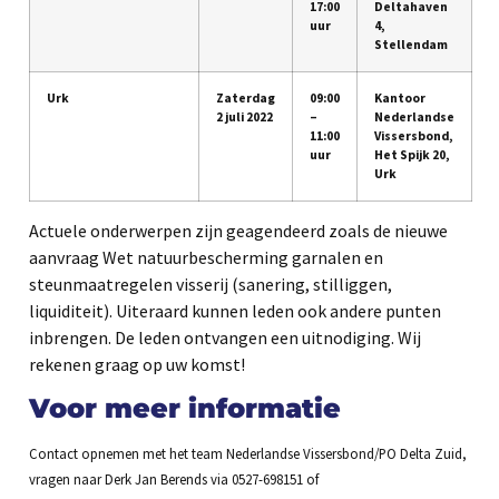
17:00
Deltahaven
uur
4,
Stellendam
Urk
Zaterdag
09:00
Kantoor
2 juli 2022
–
Nederlandse
11:00
Vissersbond,
uur
Het Spijk 20,
Urk
Actuele onderwerpen zijn geagendeerd zoals de nieuwe
aanvraag Wet natuurbescherming garnalen en
steunmaatregelen visserij (sanering, stilliggen,
liquiditeit). Uiteraard kunnen leden ook andere punten
inbrengen. De leden ontvangen een uitnodiging. Wij
rekenen graag op uw komst!
Voor meer informatie
Contact opnemen met het team Nederlandse Vissersbond/PO Delta Zuid,
vragen naar Derk Jan Berends via 0527-698151 of