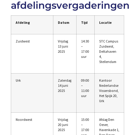
afdelingsvergaderingen
Afdeling
Datum
Tijd
Locatie
Zuidwest
Vrijdag
14:30
STC Campus
13 juni
–
Zuidwest,
2025
17:00
Deltahaven
uur
4,
Stellendam
Urk
Zaterdag
09:00
Kantoor
14 juni
–
Nederlandse
2025
11:00
Vissersbond,
uur
Het Spijk 20,
Urk
Noordwest
Vrijdag
15:00
Afslag Den
20 juni
–
Oever,
2025
17:00
Havenkade 1,
uur
Den Oever