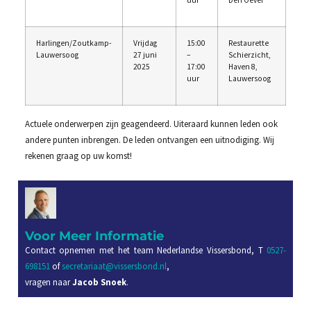
Harlingen/Zoutkamp-
Vrijdag
15:00
Restaurette
Lauwersoog
27 juni
–
Schierzicht,
2025
17:00
Haven 8,
uur
Lauwersoog
Actuele onderwerpen zijn geagendeerd. Uiteraard kunnen leden ook
andere punten inbrengen. De leden ontvangen een uitnodiging. Wij
rekenen graag op uw komst!
Voor Meer Informatie
Contact opnemen met het team Nederlandse Vissersbond, T
0527-
698151
of
secretariaat@vissersbond.nl
,
vragen naar
Jacob Snoek
.