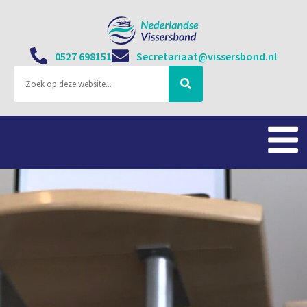
0527 698151
Secretariaat@vissersbond.nl