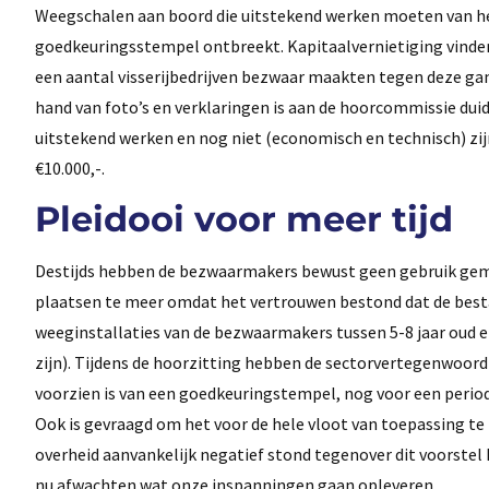
Weegschalen aan boord die uitstekend werken moeten van h
goedkeuringsstempel ontbreekt. Kapitaalvernietiging vinde
een aantal visserijbedrijven bezwaar maakten tegen deze gang
hand van foto’s en verklaringen is aan de hoorcommissie duide
uitstekend werken en nog niet (economisch en technisch) zij
€10.000,-.
Pleidooi voor meer tijd
Destijds hebben de bezwaarmakers bewust geen gebruik gem
plaatsen te meer omdat het vertrouwen bestond dat de besta
weeginstallaties van de bezwaarmakers tussen 5-8 jaar oud en
zijn). Tijdens de hoorzitting hebben de sectorvertegenwoor
voorzien is van een goedkeuringstempel, nog voor een period
Ook is gevraagd om het voor de hele vloot van toepassing te
overheid aanvankelijk negatief stond tegenover dit voorstel
nu afwachten wat onze inspanningen gaan opleveren.