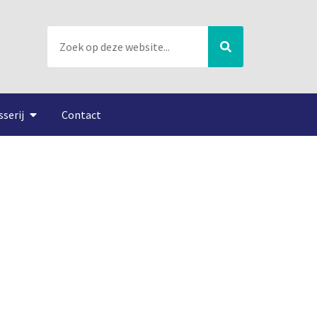
sserij
Contact