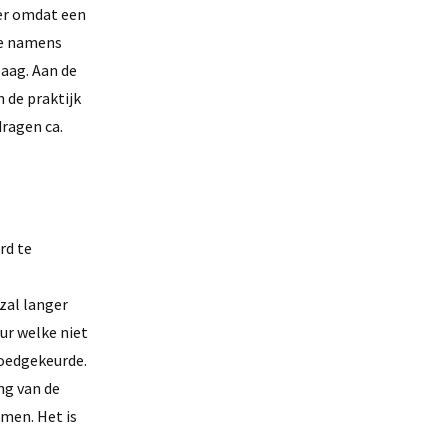
er omdat een
ie namens
Haag. Aan de
 de praktijk
ragen ca.
rd te
zal langer
ur welke niet
goedgekeurde.
ng van de
men. Het is