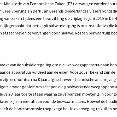
et Ministerie van Economische Zaken (EZ) vervangen worden lout
n Cees Sperling en Derk Jan Berends (Nederlandse Vissersbond) d
 van zaken tijdens een hoorzitting op vrijdag 26 juni 2015 in De 
lijk gemaakt dat het kapitaalvernietiging is om installaties die in
n afgeschreven te vervangen door nieuwe. Kosten per vaartuig bed
aakt van de subsidieregeling om nieuwe weegapparatuur aan boo
ande apparatuur voldeed aan de eisen. Voor zover bekend zijn de
 zijn economisch na 8 jaar afgeschreven (technische afschrijving 
digers ervoor gepleit om schepen die goedwerkende weegapparatu
e van 3 jaar toe te staan waarna ze vervangen moeten zijn door 
 laten zijn en niet alleen voor de bezwaarmakers. Hoewel de houdi
 heeft de hoorcommissie toegezegd het in overweging te zullen ne