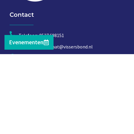
Contact
Telefoon: 0527 698151
Evenementen
E-mail: secretariaat@vissersbond.nl
Adres: Het spijk 20, 8321 WT Urk
© 2026 | RSH ICT Management