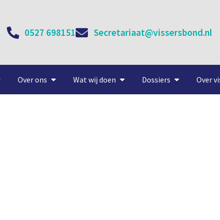
0527 698151
Secretariaat@vissersbond.nl
Over ons
Wat wij doen
Dossiers
Over vi