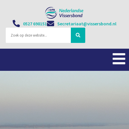
0527 698151
Secretariaat@vissersbond.nl