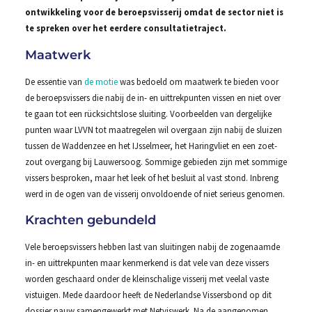
ontwikkeling voor de beroepsvisserij omdat de sector niet is
te spreken over het eerdere consultatietraject.
Maatwerk
De essentie van
de motie
was bedoeld om maatwerk te bieden voor
de beroepsvissers die nabij de in- en uittrekpunten vissen en niet over
te gaan tot een rücksichtslose sluiting. Voorbeelden van dergelijke
punten waar LVVN tot maatregelen wil overgaan zijn nabij de sluizen
tussen de Waddenzee en het IJsselmeer, het Haringvliet en een zoet-
zout overgang bij Lauwersoog. Sommige gebieden zijn met sommige
vissers besproken, maar het leek of het besluit al vast stond. Inbreng
werd in de ogen van de visserij onvoldoende of niet serieus genomen.
Krachten gebundeld
Vele beroepsvissers hebben last van sluitingen nabij de zogenaamde
in- en uittrekpunten maar kenmerkend is dat vele van deze vissers
worden geschaard onder de kleinschalige visserij met veelal vaste
vistuigen. Mede daardoor heeft de Nederlandse Vissersbond op dit
dossier nauw samengewerkt met Netviswerk. Na de aangenomen