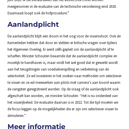
meegenomen in de evaluatie van de technische verordening eind 2020.
Daarnaast loopt ook de hofprocedure.”
Aanlandplicht
De aanlandplicht blijft een doorn in het oog voor de vissersvloot. Ook de
Kamerleden hebben dat door en stelden er kritische vragen over tijdens
het Algemeen Overleg. Er werd zelfs gepleit om de aanlandplicht af te
schaffen. Minister Schouten beaamde dat de aanlandplicht complex en
moeilijk te handhaven is, maar vindt het wel goed dat er gewerkt wordt
aan het terugdringen van voedselverspilling en verbetering van de
selectiviteit. Ze wil investeren in het zoeken naar methoden om selectiever
te vissen en ze wil meewerken aan pilots met camera’s aan boord waarin
de vangsten geregistreerd worden. Op de vraag of de aanlandplicht ook
afgeschaft kan worden, zei minister Schouten: “Het is nu onderdeel van
het visserijbeleid. De evaluatie daarvan is in 2022. Tot die tijd moeten we
de focus leggen op de mogelijkheden die er zijn om selectiever vissen te
stimuleren.”
Meer informatie