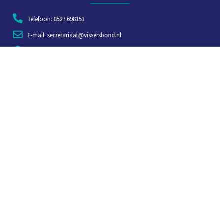
Telefoon: 0527 698151
E-mail: secretariaat@vissersbond.nl
Adres: Het spijk 20, 8321 WT Urk
Aanmelden voor weekjournaal