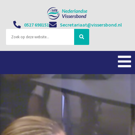
0527 698151
Secretariaat@vissersbond.nl