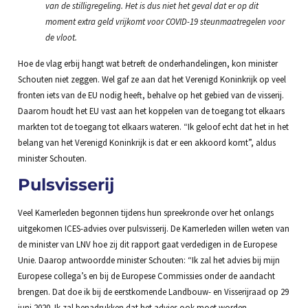
van de stilligregeling. Het is dus niet het geval dat er op dit
moment extra geld vrijkomt voor COVID-19 steunmaatregelen voor
de vloot.
Hoe de vlag erbij hangt wat betreft de onderhandelingen, kon minister
Schouten niet zeggen. Wel gaf ze aan dat het Verenigd Koninkrijk op veel
fronten iets van de EU nodig heeft, behalve op het gebied van de visserij.
Daarom houdt het EU vast aan het koppelen van de toegang tot elkaars
markten tot de toegang tot elkaars wateren. “Ik geloof echt dat het in het
belang van het Verenigd Koninkrijk is dat er een akkoord komt”, aldus
minister Schouten.
Pulsvisserij
Veel Kamerleden begonnen tijdens hun spreekronde over het onlangs
uitgekomen ICES-advies over pulsvisserij. De Kamerleden willen weten van
de minister van LNV hoe zij dit rapport gaat verdedigen in de Europese
Unie. Daarop antwoordde minister Schouten: “Ik zal het advies bij mijn
Europese collega’s en bij de Europese Commissies onder de aandacht
brengen. Dat doe ik bij de eerstkomende Landbouw- en Visserijraad op 29
juni 2020. Ik zal benadrukken dat het advies ook moet worden