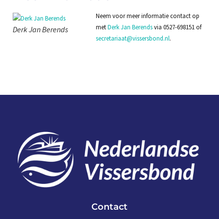
Neem voor meer informatie contact op
met
Derk Jan Berends
via 0527-698151 of
Derk Jan Berends
secretariaat@vissersbond.nl
.
Contact