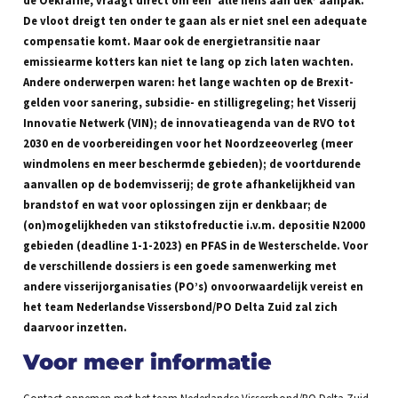
de Oekraïne, vraagt direct om een ‘alle hens aan dek’ aanpak.
De vloot dreigt ten onder te gaan als er niet snel een adequate
compensatie komt. Maar ook de energietransitie naar
emissiearme kotters kan niet te lang op zich laten wachten.
Andere onderwerpen waren: het lange wachten op de Brexit-
gelden voor sanering, subsidie- en stilligregeling; het Visserij
Innovatie Netwerk (VIN); de innovatieagenda van de RVO tot
2030 en de voorbereidingen voor het Noordzeeoverleg (meer
windmolens en meer beschermde gebieden); de voortdurende
aanvallen op de bodemvisserij; de grote afhankelijkheid van
brandstof en wat voor oplossingen zijn er denkbaar; de
(on)mogelijkheden van stikstofreductie i.v.m. depositie N2000
gebieden (deadline 1-1-2023) en PFAS in de Westerschelde. Voor
de verschillende dossiers is een goede samenwerking met
andere visserijorganisaties (PO’s) onvoorwaardelijk vereist en
het team Nederlandse Vissersbond/PO Delta Zuid zal zich
daarvoor inzetten.
Voor meer informatie
Contact opnemen met het team Nederlandse Vissersbond/PO Delta Zuid,