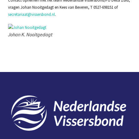
vragen Johan Nooitgedagt en Kees van Beveren, T 0527-698151 of
secretariaat@vissersbond.nl
.
Johan K. Nooitgedagt