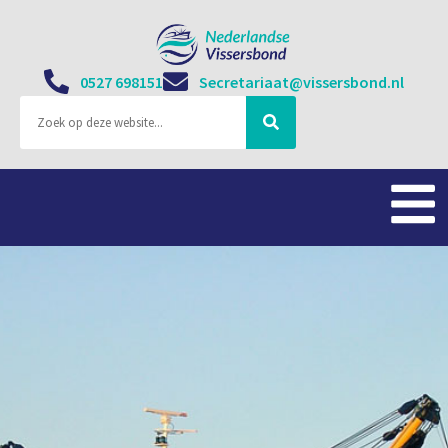
0527 698151
Secretariaat@vissersbond.nl