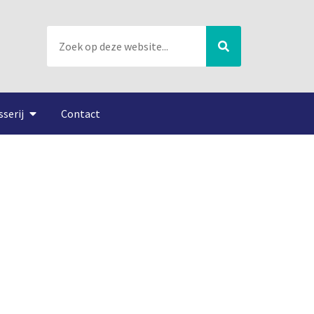
sserij
Contact