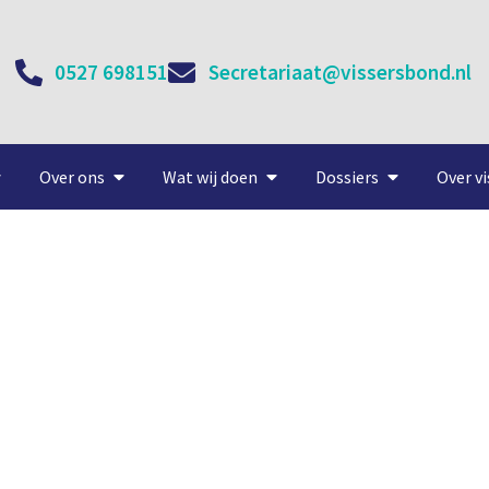
0527 698151
Secretariaat@vissersbond.nl
Over ons
Wat wij doen
Dossiers
Over vi