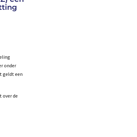
tting
eling
er onder
et geldt een
t over de