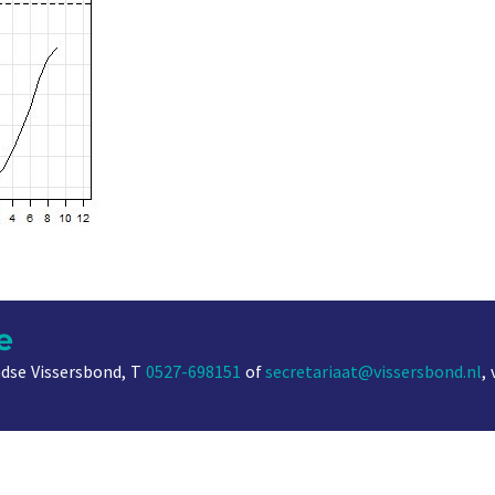
e
dse Vissersbond, T
0527-698151
of
secretariaat@vissersbond.nl
,