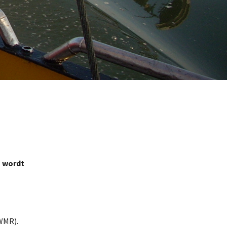
n wordt
(WMR).