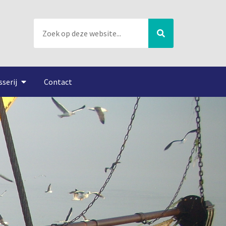
sserij
Contact