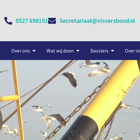
0527 698151
Secretariaat@vissersbond.nl
Over ons
Wat wij doen
Dossiers
Over vi