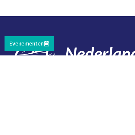
Evenementen
Contact
Telefoon: 0527 698151
E-mail: secretariaat@vissersbond.nl