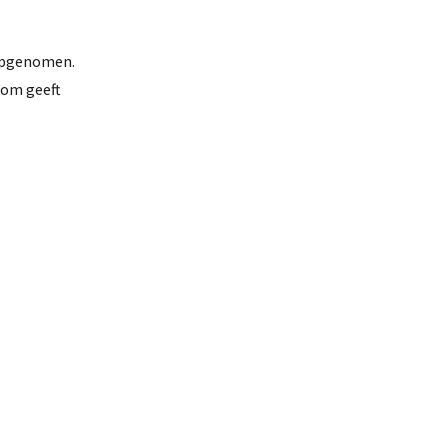
 opgenomen.
lom geeft
.