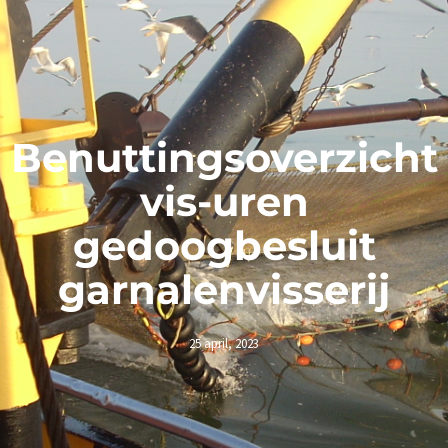
Benuttingsoverzicht
vis-uren
gedoogbesluit
garnalenvisserij
25 april, 2023