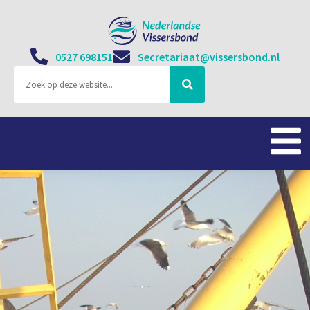
0527 698151
Secretariaat@vissersbond.nl