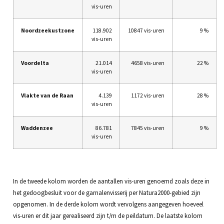
vis-uren
Noordzeekustzone
118.902
10847 vis-uren
9 %
vis-uren
Voordelta
21.014
4658 vis-uren
22 %
vis-uren
Vlakte van de Raan
4.139
1172 vis-uren
28 %
vis-uren
Waddenzee
86.781
7845 vis-uren
9 %
vis-uren
In de tweede kolom worden de aantallen vis-uren genoemd zoals deze in
het gedoogbesluit voor de garnalenvisserij per Natura2000-gebied zijn
opgenomen. In de derde kolom wordt vervolgens aangegeven hoeveel
vis-uren er dit jaar gerealiseerd zijn t/m de peildatum. De laatste kolom