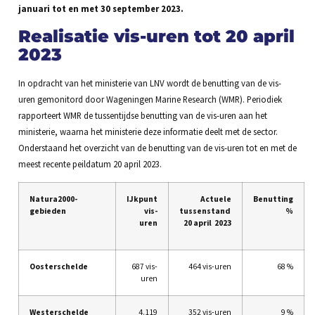
januari tot en met 30 september 2023.
Realisatie vis-uren tot 20 april
2023
In opdracht van het ministerie van LNV wordt de benutting van de vis-
uren gemonitord door Wageningen Marine Research (WMR). Periodiek
rapporteert WMR de tussentijdse benutting van de vis-uren aan het
ministerie, waarna het ministerie deze informatie deelt met de sector.
Onderstaand het overzicht van de benutting van de vis-uren tot en met de
meest recente peildatum 20 april 2023.
Natura2000-
IJkpunt
Actuele
Benutting
gebieden
vis-
tussenstand
%
uren
20 april 2023
Oosterschelde
687 vis-
464 vis-uren
68 %
uren
Westerschelde
4.119
352 vis-uren
9 %