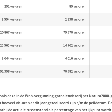
292 vis-uren
89 vis-uren
3.594 vis-uren
2.838 vis-uren
20.867 vis-uren
79.570 vis-uren
25.565 vis-uren
14.762 vis-uren
3.644 vis-uren
4.016 vis-uren
92.398 vis-uren
70.582 vis-uren
als deze in de Wnb-vergunning garnalenvisserij per Natura2000-g
eveel vis-uren er dit jaar gerealiseerd zijn t/m de peildatum. De
rbij de actuele tussenstand als percentage van het ijkpunt wordt