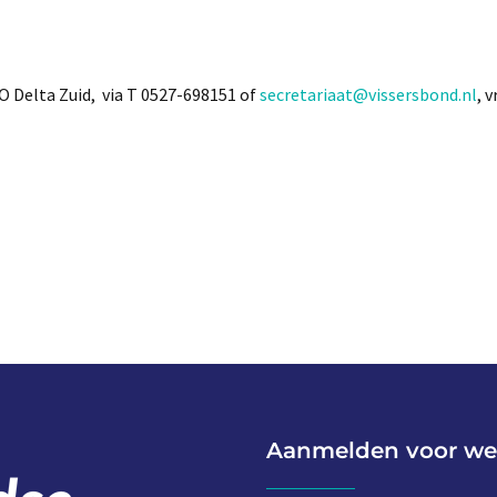
Delta Zuid, via T 0527-698151 of
secretariaat@vissersbond.nl
, 
Aanmelden voor we