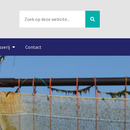
sserij
Contact