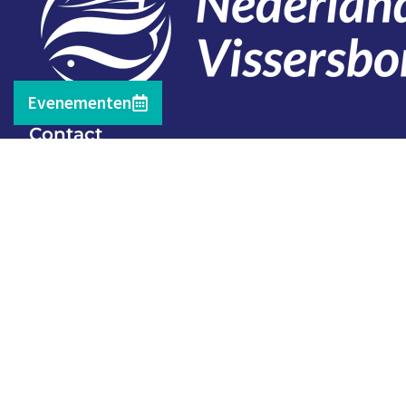
Evenementen
Contact
Telefoon: 0527 698151
E-mail: secretariaat@vissersbond.nl
Adres: Het spijk 20, 8321 WT Urk