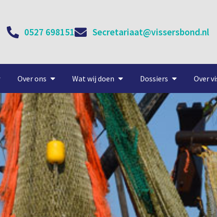
0527 698151
Secretariaat@vissersbond.nl
Over ons
Wat wij doen
Dossiers
Over vi