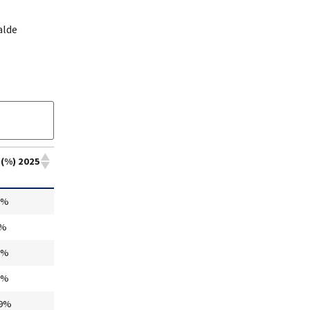
alde
 (%) 2025
9%
%
9%
5%
9%