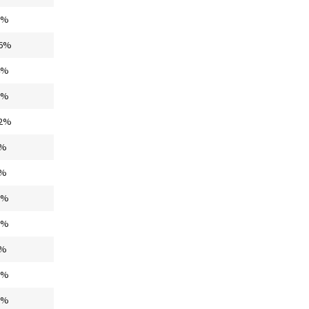
3%
6%
4%
3%
2%
%
%
1%
6%
%
5%
1%