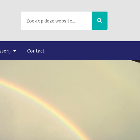
sserij
Contact