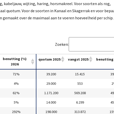
g, kabeljauw, wijting, haring, horsmakreel. Voor soorten als rog,
naal quotum. Voor de soorten in Kanaal en Skagerrak en voor bepa
jn gemaakt over de maximaal aan te voeren hoeveelheid per schip.
Zoeken:
benutting (%)
quotum 2025
vangst 2025
benutting
2026
71%
39.200
15.415
3
4%
29.000
553
2
61%
1.171.200
569.208
4
5%
14.000
6.299
4
292%
198.000
313.872
15