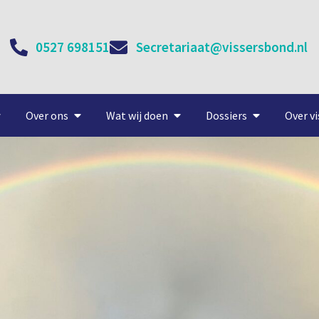
0527 698151
Secretariaat@vissersbond.nl
Over ons
Wat wij doen
Dossiers
Over vi