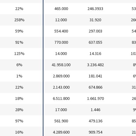
22%
465.000
246.3933
5
258%
12.000
31.920
26
59%
554.400
297.003
5
91%
770.000
637.055
8
125%
14.000
14.316
10
6%
41.958.100
3.236.482
8
1%
2.869.000
181.041
6
22%
2.143.000
674.866
3
18%
6.511.800
1.661.970
2
28%
17.000
1.446
9
97%
561.900
479.136
8
16%
4.289.600
909.754
2