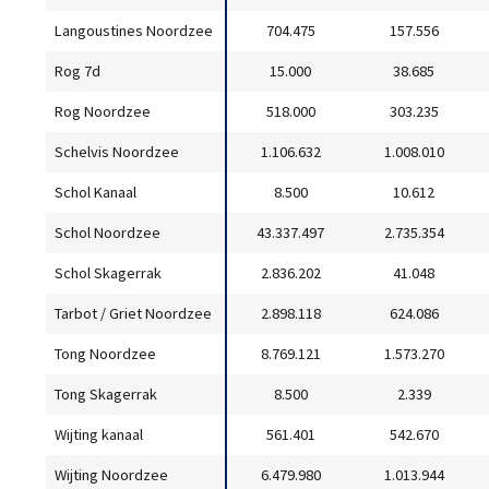
Langoustines Noordzee
704.475
157.556
Rog 7d
15.000
38.685
Rog Noordzee
518.000
303.235
Schelvis Noordzee
1.106.632
1.008.010
Schol Kanaal
8.500
10.612
Schol Noordzee
43.337.497
2.735.354
Schol Skagerrak
2.836.202
41.048
Tarbot / Griet Noordzee
2.898.118
624.086
Tong Noordzee
8.769.121
1.573.270
Tong Skagerrak
8.500
2.339
Wijting kanaal
561.401
542.670
Wijting Noordzee
6.479.980
1.013.944