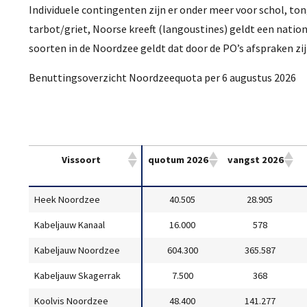
Individuele contingenten zijn er onder meer voor schol, ton
tarbot/griet, Noorse kreeft (langoustines) geldt een natio
soorten in de Noordzee geldt dat door de PO’s afspraken zi
Benuttingsoverzicht Noordzeequota per 6 augustus 2026
Vissoort
quotum 2026
vangst 2026
Heek Noordzee
40.505
28.905
Kabeljauw Kanaal
16.000
578
Kabeljauw Noordzee
604.300
365.587
Kabeljauw Skagerrak
7.500
368
Koolvis Noordzee
48.400
141.277