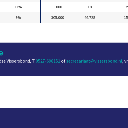
13%
1.000
18
2
9%
305.000
46.728
1
e
se Vissersbond, T
0527-698151
of
secretariaat@vissersbond.nl
, 