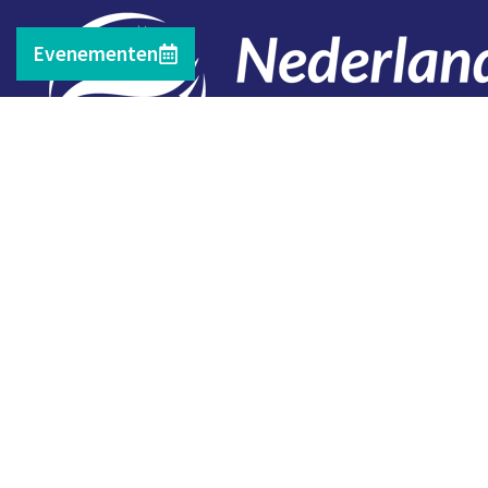
Evenementen
Contact
Telefoon: 0527 698151
E-mail: secretariaat@vissersbond.nl
Adres: Het spijk 20, 8321 WT Urk