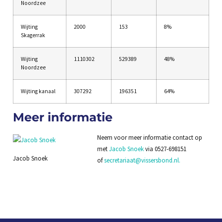
Noordzee
Wijting
2000
153
8%
Skagerrak
Wijting
1110302
529389
48%
Noordzee
Wijting kanaal
307292
196351
64%
Meer informatie
Neem voor meer informatie contact op
met
Jacob Snoek
via 0527-698151
Jacob Snoek
of
secretariaat@vissersbond.nl.