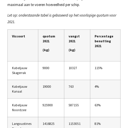
maximaal aan te voeren hoeveelheid per schip.
Let op: onderstaande tabel is gebaseerd op het voorlopige quotum voor
2021.
Vissoort
quotum
vangst
Percentage
2021
2021
benutting
2021
(kg)
(kg)
Kabeljauw
9000
10327
115%
Skagerrak
Kabeljauw
19000
763
4%
Kanaal
Kabeljauw
925900
587155
63%
Noordzee
Langoustines
1416825
1153051
81%