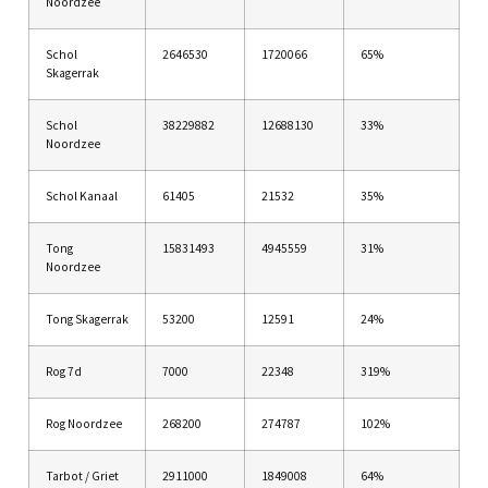
Noordzee
Schol
2646530
1720066
65%
Skagerrak
Schol
38229882
12688130
33%
Noordzee
Schol Kanaal
61405
21532
35%
Tong
15831493
4945559
31%
Noordzee
Tong Skagerrak
53200
12591
24%
Rog 7d
7000
22348
319%
Rog Noordzee
268200
274787
102%
Tarbot / Griet
2911000
1849008
64%