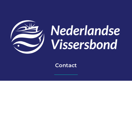
Contact
Telefoon: 0527 698151
E-mail: secretariaat@vissersbond.nl
Adres: Het spijk 20, 8321 WT Urk