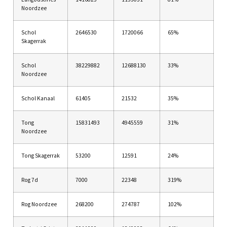
Noordzee
Schol
2646530
1720066
65%
Skagerrak
Schol
38229882
12688130
33%
Noordzee
Schol Kanaal
61405
21532
35%
Tong
15831493
4945559
31%
Noordzee
Tong Skagerrak
53200
12591
24%
Rog 7d
7000
22348
319%
Rog Noordzee
268200
274787
102%