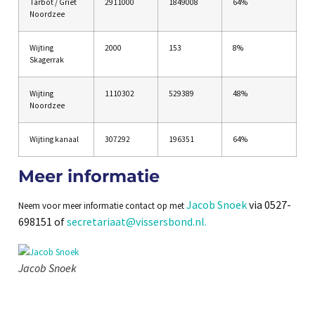
Tarbot / Griet
2911000
1849008
64%
Noordzee
Wijting
2000
153
8%
Skagerrak
Wijting
1110302
529389
48%
Noordzee
Wijting kanaal
307292
196351
64%
Meer informatie
Jacob Snoek
via 0527-
Neem voor meer informatie contact op met
698151 of
secretariaat@vissersbond.nl.
Jacob Snoek