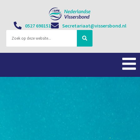
0527 698151
Secretariaat@vissersbond.nl