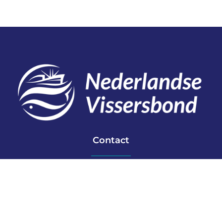
Contact
Telefoon: 0527 698151
E-mail: secretariaat@vissersbond.nl
Adres: Het spijk 20, 8321 WT Urk