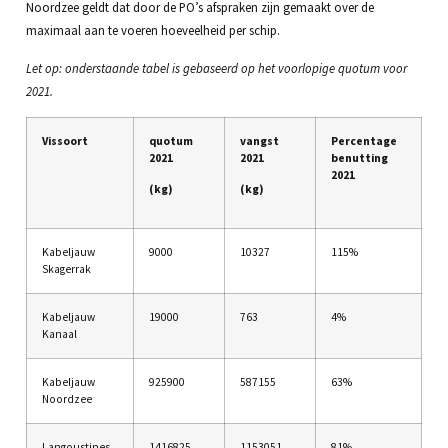
Noordzee geldt dat door de PO’s afspraken zijn gemaakt over de
maximaal aan te voeren hoeveelheid per schip.
Let op: onderstaande tabel is gebaseerd op het voorlopige quotum voor
2021.
Vissoort
quotum
vangst
Percentage
2021
2021
benutting
2021
(kg)
(kg)
Kabeljauw
9000
10327
115%
Skagerrak
Kabeljauw
19000
763
4%
Kanaal
Kabeljauw
925900
587155
63%
Noordzee
Langoustines
1416825
1153051
81%