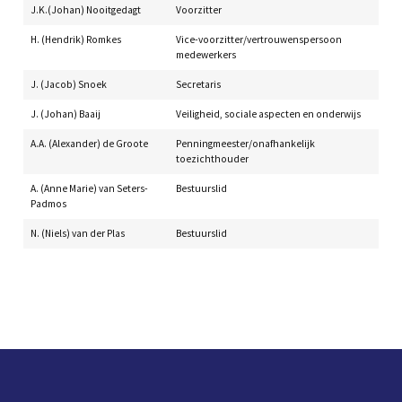
J.K.(Johan) Nooitgedagt
Voorzitter
H. (Hendrik) Romkes
Vice-voorzitter/vertrouwenspersoon
medewerkers
J. (Jacob) Snoek
Secretaris
J. (Johan) Baaij
Veiligheid, sociale aspecten en onderwijs
A.A. (Alexander) de Groote
Penningmeester/onafhankelijk
toezichthouder
A. (Anne Marie) van Seters-
Bestuurslid
Padmos
N. (Niels) van der Plas
Bestuurslid