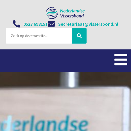
0527 698151
Secretariaat@vissersbond.nl