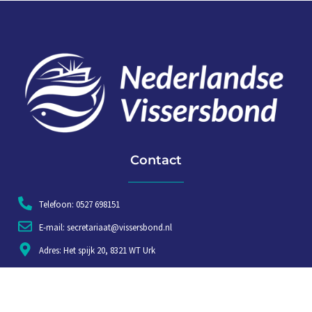
Contact
Telefoon: 0527 698151
E-mail: secretariaat@vissersbond.nl
Adres: Het spijk 20, 8321 WT Urk