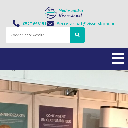
0527 698151
Secretariaat@vissersbond.nl