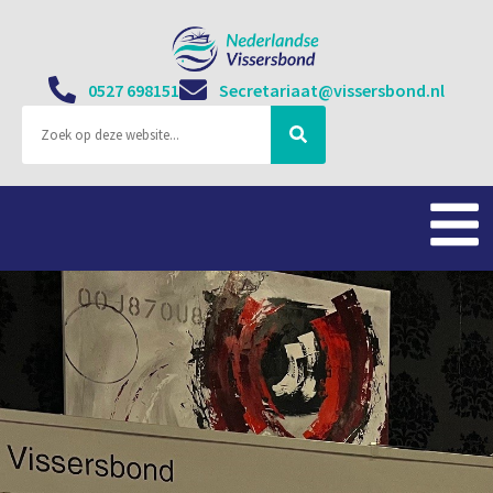
0527 698151
Secretariaat@vissersbond.nl