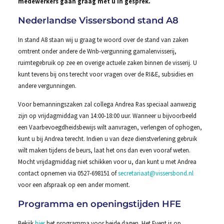
medewerkers gaan graag met u in gesprek.
Nederlandse Vissersbond stand A8
In stand A8 staan wij u graag te woord over de stand van zaken
omtrent onder andere de Wnb-vergunning garnalenvisserij,
ruimtegebruik op zee en overige actuele zaken binnen de visserij. U
kunt tevens bij ons terecht voor vragen over de RI&E, subsidies en
andere vergunningen.
Voor bemanningszaken zal collega Andrea Ras speciaal aanwezig
zijn op vrijdagmiddag van 14:00-18:00 uur. Wanneer u bijvoorbeeld
een Vaarbevoegdheidsbewijs wilt aanvragen, verlengen of ophogen,
kunt u bij Andrea terecht. Indien u van deze dienstverlening gebruik
wilt maken tijdens de beurs, laat het ons dan even vooraf weten.
Mocht vrijdagmiddag niet schikken voor u, dan kunt u met Andrea
contact opnemen via 0527-698151 of
secretariaat@vissersbond.nl
voor een afspraak op een ander moment.
Programma en openingstijden HFE
Bekijk
hier
het programma voor beide dagen. Het Event is op