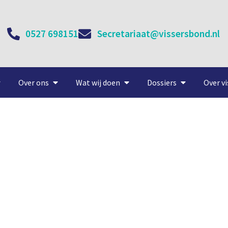
0527 698151
Secretariaat@vissersbond.nl
Over ons
Wat wij doen
Dossiers
Over vi
-net ophalen op noordelijk
8 december, 2020