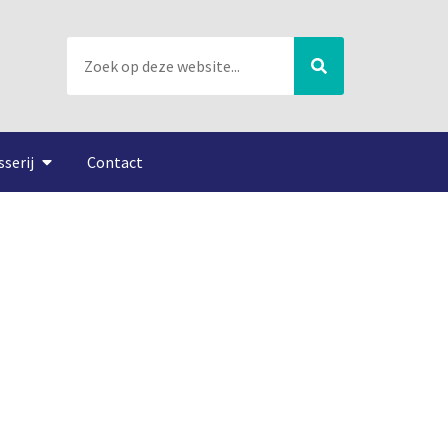
sserij
Contact
e eilandengroep