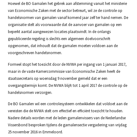
Hoewel de BO Garnalen het gebrek aan afstemming vanuit het ministerie
van Economische Zaken met de sector betreurt, wil ze de controle op
handelsnormen van garnalen vanaf komend jaar zelf ter hand nemen. De
organisatie stelt als voorwaarde dat de aanvoer van garnalen op een
beperkt aantal aangewezen locaties plaatsvindt. In de onlangs
gepubliceerde regeling is slechts een algemeen doelvoorschrift
opgenomen, dat inhoudt dat de garnalen moeten voldoen aan de
voorgeschreven handelsnormen.
Formeel stopt het toezicht door de NVWA per ingang van 1 januari 2017,
maar in de vaste Kamercommissie van Economische Zaken heeft de
staatssecretaris op woensdag 9 november gemeld dat er een
overgangstermijn komt. De NVWA blijft tot 1 april 2017 de controle op de
handelsnormen verzorgen.
De BO Garnalen wil een controlesysteem ontwikkelen dat voldoet aan de
vereisten die de NVWA stelt om effectief en efficiënt toezicht te houden.
Nadere details worden met de leden garnalenvissers van de Nederlandse
Vissersbond besproken tijdens de garnalensectie vergadering van vrijdag
25 november 2016 in Emmeloord.