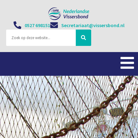
0527 698151
Secretariaat@vissersbond.nl