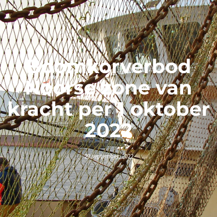
Boomkorverbod
Noorse zone van
kracht per 1 oktober
2022
29 september, 2022