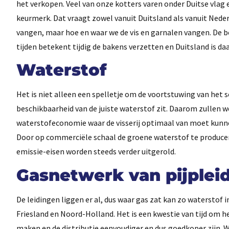
het verkopen. Veel van onze kotters varen onder Duitse vlag
keurmerk. Dat vraagt zowel vanuit Duitsland als vanuit Nede
vangen, maar hoe en waar we de vis en garnalen vangen. De be
tijden betekent tijdig de bakens verzetten en Duitsland is da
Waterstof
Het is niet alleen een spelletje om de voortstuwing van het s
beschikbaarheid van de juiste waterstof zit. Daarom zulle
waterstofeconomie waar de visserij optimaal van moet kunnen
Door op commerciële schaal de groene waterstof te produce
emissie-eisen worden steeds verder uitgerold.
Gasnetwerk van pijplei
De leidingen liggen er al, dus waar gas zat kan zo watersto
Friesland en Noord-Holland. Het is een kwestie van tijd om he
maken en de distributie eenvoudiger en dus goedkoper zijn. W