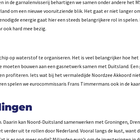
 en in de garnalenvisserij behartigen we samen onder andere het M
rland om een nieuwe vooruitziende blik. Het gaat er niet langer o
nodigde energie gaat hier een steeds belangrijkere rol in spelen.
ar ook hard mee bezig.
chip op waterstof te organiseren. Het is veel belangrijker hoe het
n we moeten bouwen aan een gasnetwerk samen met Duitsland. Een
 profiteren. Iets wat bij het vermaledijde Noordzee Akkoord niet
ren spelen we eurocommissaris Frans Timmermans ook in de kaar
dingen
f in. Daarin kan Noord-Duitsland samenwerken met Groningen, Dren
t verder uit te rollen door Nederland. Vooral langs de kust, want d
at is er nog meer nodig? Miljarden euro’s om de investeringen in d