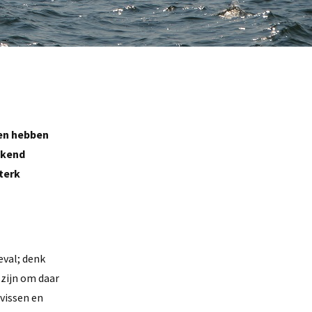
 en hebben
ekend
sterk
eval; denk
 zijn om daar
 vissen en