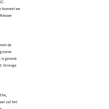
SC-
m hoeveel we
 Nieuwe
 met de
 groene
 is geland.
t. Strenge
the,
aar zal het
e