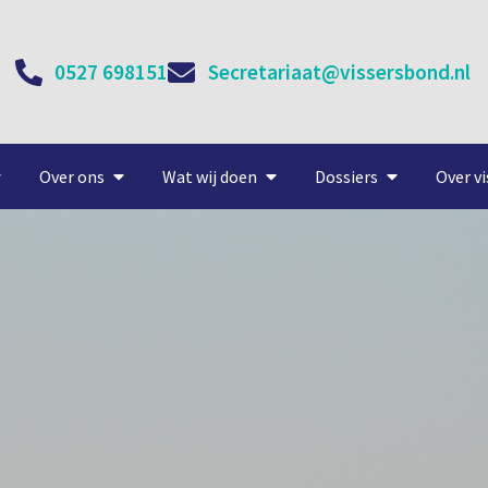
0527 698151
Secretariaat@vissersbond.nl
Over ons
Wat wij doen
Dossiers
Over vi