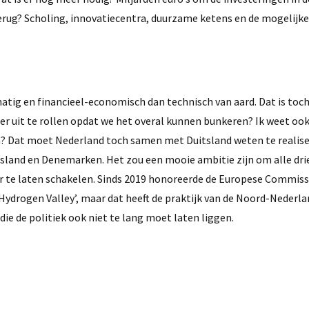
rug? Scholing, innovatiecentra, duurzame ketens en de mogelijke
matig en financieel-economisch dan technisch van aard. Dat is toc
der uit te rollen opdat we het overal kunnen bunkeren? Ik weet oo
en? Dat moet Nederland toch samen met Duitsland weten te realis
land en Denemarken. Het zou een mooie ambitie zijn om alle dri
er te laten schakelen. Sinds 2019 honoreerde de Europese Commiss
ydrogen Valley’, maar dat heeft de praktijk van de Noord-Nederl
ie de politiek ook niet te lang moet laten liggen.