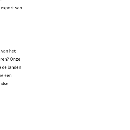
 export van
h
k van het
eren? Onze
e de landen
ie een
andse