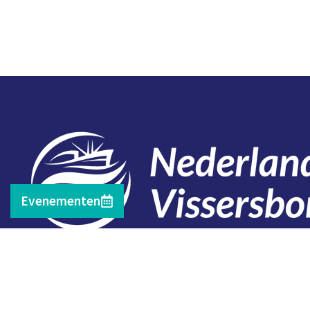
Evenementen
Contact
Telefoon: 0527 698151