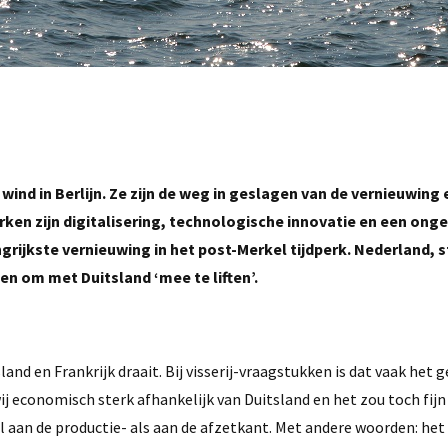
wind in Berlijn. Ze zijn de weg in geslagen van de vernieuwing
en zijn digitalisering, technologische innovatie en een ong
ngrijkste vernieuwing in het post-Merkel tijdperk. Nederland, 
en om met Duitsland ‘mee te liften’.
and en Frankrijk draait. Bij visserij-vraagstukken is dat vaak het g
ij economisch sterk afhankelijk van Duitsland en het zou toch fijn
l aan de productie- als aan de afzetkant. Met andere woorden: het