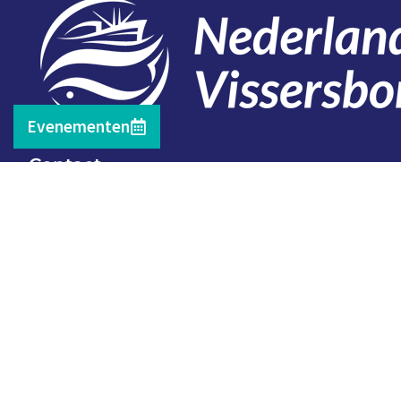
Evenementen
Contact
Telefoon: 0527 698151
E-mail: secretariaat@vissersbond.nl
Adres: Het spijk 20, 8321 WT Urk