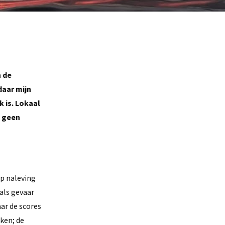
 de
daar mijn
 is. Lokaal
n geen
op naleving
als gevaar
ar de scores
ken; de