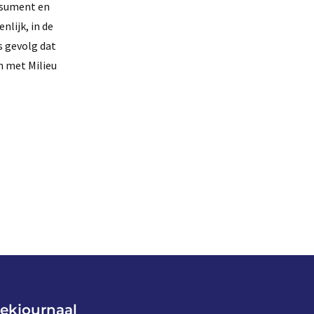
onsument en
nlijk, in de
s gevolg dat
n met Milieu
ekjournaal