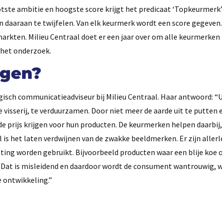
ste ambitie en hoogste score krijgt het predicaat ‘Topkeurmerk’.
en daaraan te twijfelen. Van elk keurmerk wordt een score gegeven
arkten. Milieu Centraal doet er een jaar over om alle keurmerken
n het onderzoek.
ogen?
isch communicatieadviseur bij Milieu Centraal. Haar antwoord: “Ui
 visserij, te verduurzamen. Door niet meer de aarde uit te putten 
ede prijs krijgen voor hun producten. De keurmerken helpen daarbij
s het laten verdwijnen van de zwakke beeldmerken. Er zijn allerl
ing worden gebruikt. Bijvoorbeeld producten waar een blije koe o
. Dat is misleidend en daardoor wordt de consument wantrouwig, 
 ontwikkeling.”