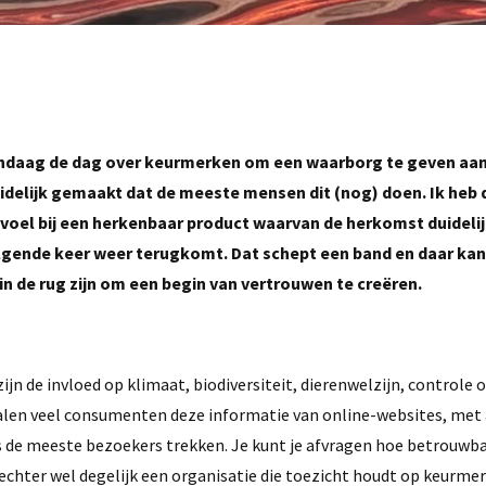
andaag de dag over keurmerken om een waarborg te geven aan
idelijk gemaakt dat de meeste mensen dit (nog) doen. Ik heb 
voel bij een herkenbaar product waarvan de herkomst duidelijk
olgende keer weer terugkomt. Dat schept een band en daar ka
 de rug zijn om een begin van vertrouwen te creëren.
jn de invloed op klimaat, biodiversiteit, dierenwelzijn, controle 
alen veel consumenten deze informatie van online-websites, met 
us de meeste bezoekers trekken. Je kunt je afvragen hoe betrouwba
echter wel degelijk een organisatie die toezicht houdt op keurmer