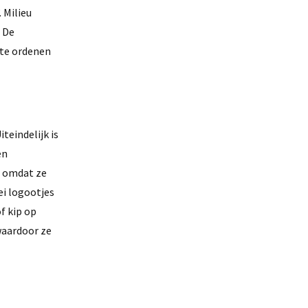
 Milieu
. De
 te ordenen
teindelijk is
en
, omdat ze
ei logootjes
f kip op
waardoor ze