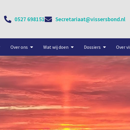
0527 698151
Secretariaat@vissersbond.nl
Over ons
Wat wij doen
Dossiers
Over vi