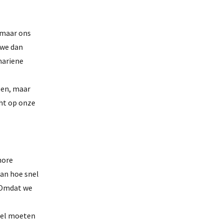
 maar ons
 we dan
mariene
pen, maar
cht op onze
hore
aan hoe snel
? Omdat we
snel moeten