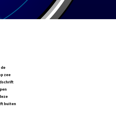
 de
op zee
dschrift
epen
 deze
ft buiten