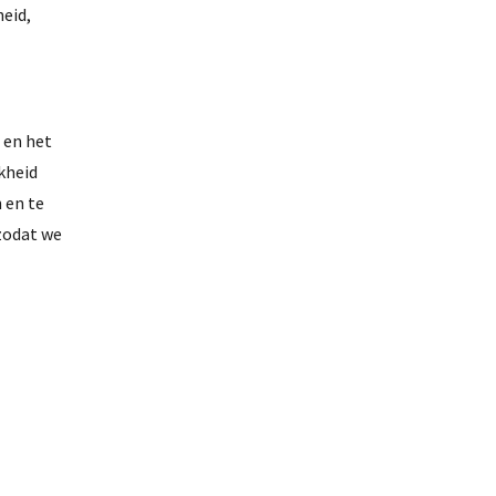
heid,
 en het
kheid
 en te
zodat we