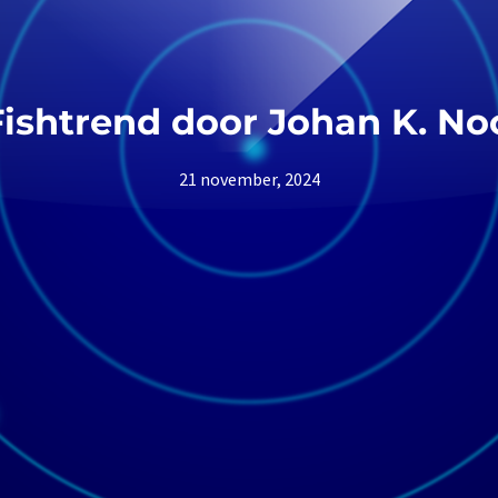
ishtrend door Johan K. No
21 november, 2024