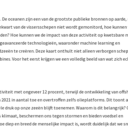
. De oceanen zijn een van de grootste publieke bronnen op aarde,
driekwart van de vissersschepen niet wordt gemonitord, hoe kunnen
den? Hoe kunnen we de impact van deze activiteit op kwetsbare 
geavanceerde technologieën, waaronder machine learning en
dzeeën te creëren. Deze kaart onthult niet alleen verborgen sche
ines. Voor het eerst krijgen we een volledig beeld van wat zich e
iviteit met ongeveer 12 procent, terwijl de ontwikkeling van offs
2021 in aantal toe en overtroffen zelfs olieplatforms. Dit toont 
iële druk op onze zeeën blijft toenemen. Waarom is dit belangrijk
s klimaat, beschermen ons tegen stormen en bieden voedsel en
e diep en breed de menselijke impact is, wordt duidelijk dat we 