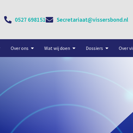
0527 698151
Secretariaat@vissersbond.nl
Over ons
Wat wij doen
Dossiers
Over vi