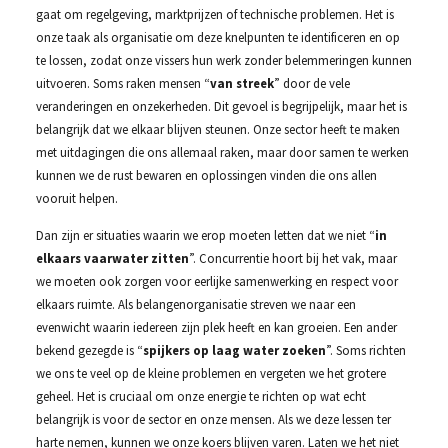
gaat om regelgeving, marktprijzen of technische problemen. Het is
onze taak als organisatie om deze knelpunten te identificeren en op
te lossen, zodat onze vissers hun werk zonder belemmeringen kunnen
uitvoeren. Soms raken mensen “
van streek
” door de vele
veranderingen en onzekerheden. Dit gevoel is begrijpelijk, maar het is
belangrijk dat we elkaar blijven steunen. Onze sector heeft te maken
met uitdagingen die ons allemaal raken, maar door samen te werken
kunnen we de rust bewaren en oplossingen vinden die ons allen
vooruit helpen.
Dan zijn er situaties waarin we erop moeten letten dat we niet “
in
elkaars vaarwater zitten
”. Concurrentie hoort bij het vak, maar
we moeten ook zorgen voor eerlijke samenwerking en respect voor
elkaars ruimte. Als belangenorganisatie streven we naar een
evenwicht waarin iedereen zijn plek heeft en kan groeien. Een ander
bekend gezegde is “
spijkers op laag water zoeken
”. Soms richten
we ons te veel op de kleine problemen en vergeten we het grotere
geheel. Het is cruciaal om onze energie te richten op wat echt
belangrijk is voor de sector en onze mensen. Als we deze lessen ter
harte nemen, kunnen we onze koers blijven varen. Laten we het niet