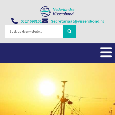
0527 698151
Secretariaat@vissersbond.nl