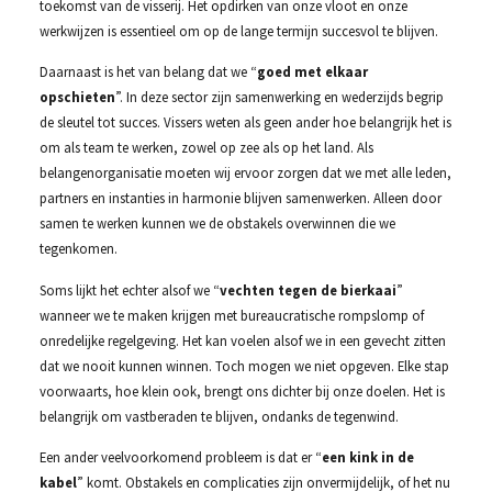
toekomst van de visserij. Het opdirken van onze vloot en onze
werkwijzen is essentieel om op de lange termijn succesvol te blijven.
Daarnaast is het van belang dat we “
goed met elkaar
opschieten
”. In deze sector zijn samenwerking en wederzijds begrip
de sleutel tot succes. Vissers weten als geen ander hoe belangrijk het is
om als team te werken, zowel op zee als op het land. Als
belangenorganisatie moeten wij ervoor zorgen dat we met alle leden,
partners en instanties in harmonie blijven samenwerken. Alleen door
samen te werken kunnen we de obstakels overwinnen die we
tegenkomen.
Soms lijkt het echter alsof we “
vechten tegen de bierkaai
”
wanneer we te maken krijgen met bureaucratische rompslomp of
onredelijke regelgeving. Het kan voelen alsof we in een gevecht zitten
dat we nooit kunnen winnen. Toch mogen we niet opgeven. Elke stap
voorwaarts, hoe klein ook, brengt ons dichter bij onze doelen. Het is
belangrijk om vastberaden te blijven, ondanks de tegenwind.
Een ander veelvoorkomend probleem is dat er “
een kink in de
kabel
” komt. Obstakels en complicaties zijn onvermijdelijk, of het nu