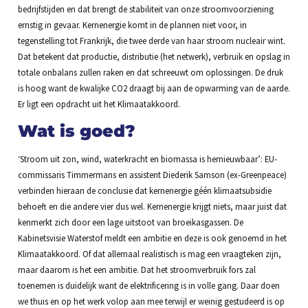
bedrijfstijden en dat brengt de stabiliteit van onze stroomvoorziening
ernstig in gevaar. Kernenergie komt in de plannen niet voor, in
tegenstelling tot Frankrijk, die twee derde van haar stroom nucleair wint.
Dat betekent dat productie, distributie (het netwerk), verbruik en opslag in
totale onbalans zullen raken en dat schreeuwt om oplossingen. De druk
is hoog want de kwalijke CO2 draagt bij aan de opwarming van de aarde.
Er ligt een opdracht uit het Klimaatakkoord.
Wat is goed?
‘Stroom uit zon, wind, waterkracht en biomassa is hernieuwbaar’: EU-
commissaris Timmermans en assistent Diederik Samson (ex-Greenpeace)
verbinden hieraan de conclusie dat kernenergie géén klimaatsubsidie
behoeft en die andere vier dus wel. Kernenergie krijgt niets, maar juist dat
kenmerkt zich door een lage uitstoot van broeikasgassen. De
Kabinetsvisie Waterstof meldt een ambitie en deze is ook genoemd in het
Klimaatakkoord. Of dat allemaal realistisch is mag een vraagteken zijn,
maar daarom is het een ambitie. Dat het stroomverbruik fors zal
toenemen is duidelijk want de elektrificering is in volle gang. Daar doen
we thuis en op het werk volop aan mee terwijl er weinig gestudeerd is op