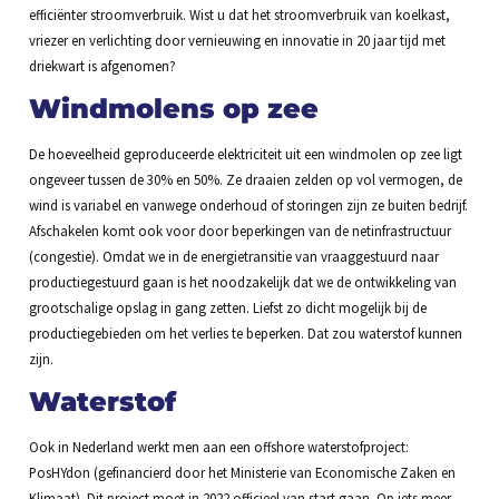
efficiënter stroomverbruik. Wist u dat het stroomverbruik van koelkast,
vriezer en verlichting door vernieuwing en innovatie in 20 jaar tijd met
driekwart is afgenomen?
Windmolens op zee
De hoeveelheid geproduceerde elektriciteit uit een windmolen op zee ligt
ongeveer tussen de 30% en 50%. Ze draaien zelden op vol vermogen, de
wind is variabel en vanwege onderhoud of storingen zijn ze buiten bedrijf.
Afschakelen komt ook voor door beperkingen van de netinfrastructuur
(congestie). Omdat we in de energietransitie van vraaggestuurd naar
productiegestuurd gaan is het noodzakelijk dat we de ontwikkeling van
grootschalige opslag in gang zetten. Liefst zo dicht mogelijk bij de
productiegebieden om het verlies te beperken. Dat zou waterstof kunnen
zijn.
Waterstof
Ook in Nederland werkt men aan een offshore waterstofproject:
PosHYdon (gefinancierd door het Ministerie van Economische Zaken en
Klimaat). Dit project moet in 2022 officieel van start gaan. Op iets meer