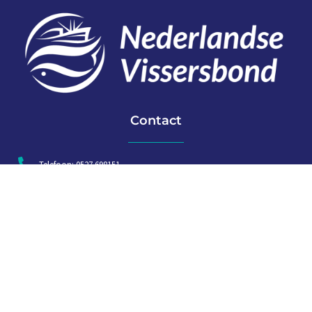
Contact
Telefoon: 0527 698151
E-mail: secretariaat@vissersbond.nl
Adres: Het spijk 20, 8321 WT Urk
Aanmelden voor weekjournaal