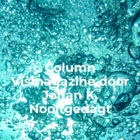
Column
Vismagazine door
Johan K.
Nooitgedagt
22 oktober, 2021