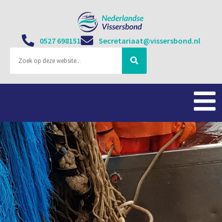
0527 698151
Secretariaat@vissersbond.nl