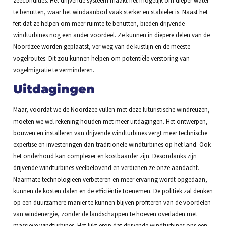
te benutten, waar het windaanbod vaak sterker en stabieler is. Naast het
feit dat ze helpen om meer ruimte te benutten, bieden drijvende
windturbines nog een ander voordeel. Ze kunnen in diepere delen van de
Noordzee worden geplaatst, ver weg van de kustlijn en de meeste
vogelroutes. Dit zou kunnen helpen om potentiële verstoring van
vogelmigratie te verminderen.
Uitdagingen
Maar, voordat we de Noordzee vullen met deze futuristische windreuzen,
moeten we wel rekening houden met meer uitdagingen. Het ontwerpen,
bouwen en installeren van drijvende windturbines vergt meer technische
expertise en investeringen dan traditionele windturbines op het land. Ook
het onderhoud kan complexer en kostbaarder zijn. Desondanks zijn
drijvende windturbines veelbelovend en verdienen ze onze aandacht.
Naarmate technologieën verbeteren en meer ervaring wordt opgedaan,
kunnen de kosten dalen en de efficiëntie toenemen. De politiek zal denken
op een duurzamere manier te kunnen blijven profiteren van de voordelen
van windenergie, zonder de landschappen te hoeven overladen met
massieve windturbines. Het lijkt erop dat drijvende windturbines ons een