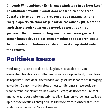
Drijvende Windturbines – Een Nieuwe Windvlaag in de Noordzee?
De windmolenrevolutie waait door ons land en onze zeeën.
Overal zie je ze oprijzen, die reuzen die zogenaamd schone
energie opwekken. Maar als je naar de toekomst kijkt, wordt het
landschap steeds voller en de Noordzee wordt ook niet
gespaard. De horizonvervuiling wordt alleen maar groter. Er
komen innovatieve oplossingen om ruimte te besparen, zoals
de drijvende windturbines van de Noorse startup World Wide
Wind (WWW).
Politieke keuze
Windenergie is een door de politiek gekozen cruciale bron van
elektriciteit. Traditionele windturbines staan vast op het land, maar door
de beperkte ruimte daar is het vinden van geschikte locaties een uitdaging
geworden. Daarom worden steeds meer windturbines in zee geplaatst,
waar de wind onbelemmerd kan waaien. Echter, de Noordzee is relatief
ondiep, waardoor vaste windturbines alleen kunnen worden geïnstalleerd
op beperkte locaties dichtbij de kust. Hierdoor worden onze visgebieden
en de uitzichten op zee flink belemmerd.