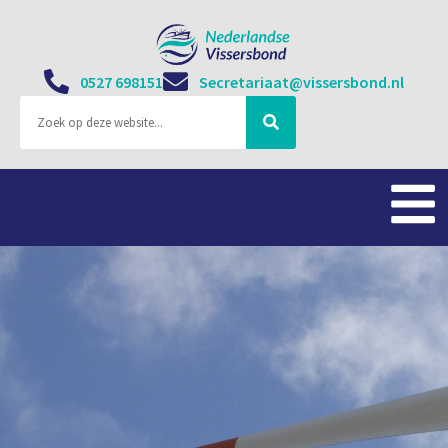
0527 698151
Secretariaat@vissersbond.nl