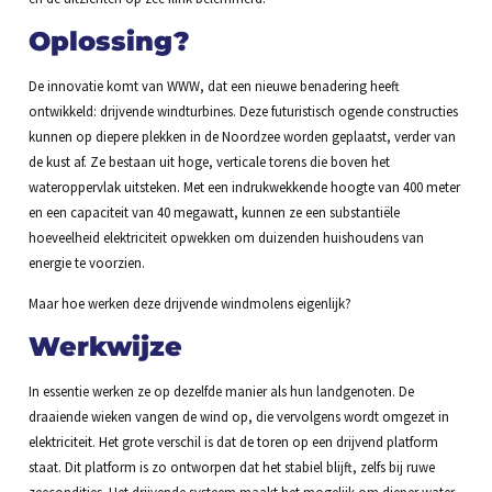
Oplossing?
De innovatie komt van WWW, dat een nieuwe benadering heeft
ontwikkeld: drijvende windturbines. Deze futuristisch ogende constructies
kunnen op diepere plekken in de Noordzee worden geplaatst, verder van
de kust af. Ze bestaan uit hoge, verticale torens die boven het
wateroppervlak uitsteken. Met een indrukwekkende hoogte van 400 meter
en een capaciteit van 40 megawatt, kunnen ze een substantiële
hoeveelheid elektriciteit opwekken om duizenden huishoudens van
energie te voorzien.
Maar hoe werken deze drijvende windmolens eigenlijk?
Werkwijze
In essentie werken ze op dezelfde manier als hun landgenoten. De
draaiende wieken vangen de wind op, die vervolgens wordt omgezet in
elektriciteit. Het grote verschil is dat de toren op een drijvend platform
staat. Dit platform is zo ontworpen dat het stabiel blijft, zelfs bij ruwe
zeecondities. Het drijvende systeem maakt het mogelijk om dieper water