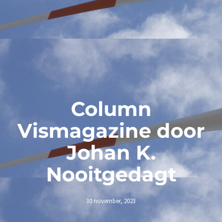
Column
Vismagazine door
Johan K.
Nooitgedagt
30 november, 2023