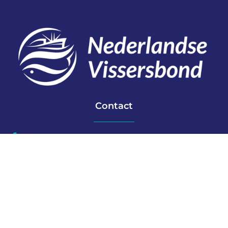
Contact
Telefoon: 0527 698151
E-mail: secretariaat@vissersbond.nl
Adres: Het spijk 20, 8321 WT Urk