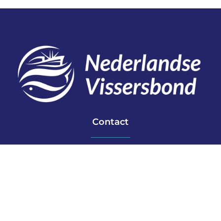
Contact
Telefoon: 0527 698151
E-mail: secretariaat@vissersbond.nl
Adres: Het spijk 20, 8321 WT Urk