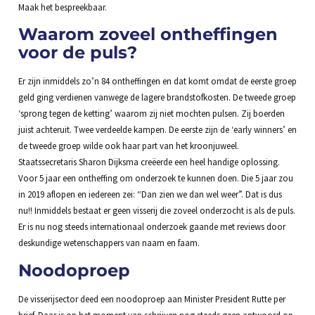
Maak het bespreekbaar.
Waarom zoveel ontheffingen
voor de puls?
Er zijn inmiddels zo’n 84 ontheffingen en dat komt omdat de eerste groep
geld ging verdienen vanwege de lagere brandstofkosten. De tweede groep
‘sprong tegen de ketting’ waarom zij niet mochten pulsen. Zij boerden
juist achteruit. Twee verdeelde kampen. De eerste zijn de ‘early winners’ en
de tweede groep wilde ook haar part van het kroonjuweel.
Staatssecretaris Sharon Dijksma creëerde een heel handige oplossing.
Voor 5 jaar een ontheffing om onderzoek te kunnen doen. Die 5 jaar zou
in 2019 aflopen en iedereen zei: “Dan zien we dan wel weer”. Dat is dus
nu!! Inmiddels bestaat er geen visserij die zoveel onderzocht is als de puls.
Er is nu nog steeds internationaal onderzoek gaande met reviews door
deskundige wetenschappers van naam en faam.
Noodoproep
De visserijsector deed een noodoproep aan Minister President Rutte per
brief. Daar is op het moment van schrijven nog steeds geen antwoord op.