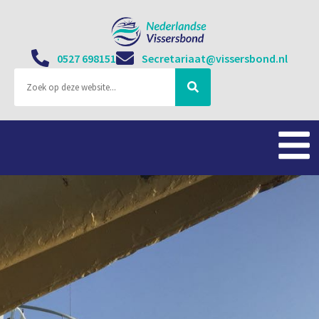
0527 698151
Secretariaat@vissersbond.nl