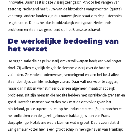
innovatie. Daarnaast is deze visserij zeer geschikt voor het vangen van
zeetong. Nederland heeft 70% van de historische vangstrechten (quota)
van tong. Andere landen zijn dus nauwelijks in staat om de pulstechniek
te gebruiken. Dan is het dus hoofdzakelijk een typisch Nederlands
probleem en staan we geïsoleerd op het Brusselse schavot.
De werkelijke bedoeling van
het verzet
De organisatie die de pulsvisserij omver wil werpen heeft een veel hoger
doel. Zij willen eigenlijk de gehele sleepnetvisserij over de bodem
verbieden. Ze vinden bodemvisserij vernietigend en zien het liefst alleen
staande netjes van kleinschalige vissers. Daar valt iets voor te zeggen,
maar dan hebben we het meer over een algemeen maatschappelijk
probleem. Dit zijn mensen die moeite hebben met oprekkende grenzen en
groei. Dezelfde mensen worstelen ook met de ontvolking van het
platteland, grote supermarkten op het industrieterrein (Supermarché) en
het ontbreken van de gezellige knusse bakkerijtjes aan een Frans
dorpspleintje. Notabene wat is klein en wat is groot. Dat is zeer relatief.
Een garnalenkotter hier is een groot schip in menige haven van Frankrijk.