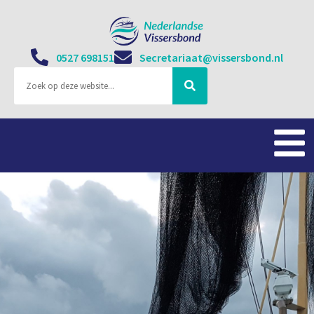
0527 698151
Secretariaat@vissersbond.nl