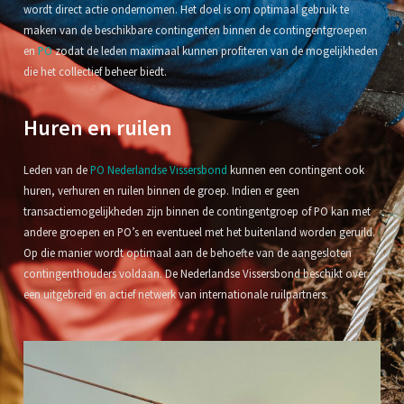
wordt direct actie ondernomen. Het doel is om optimaal gebruik te
maken van de beschikbare contingenten binnen de contingentgroepen
en
PO
zodat de leden maximaal kunnen profiteren van de mogelijkheden
die het collectief beheer biedt.
Huren en ruilen
Leden van de
PO Nederlandse Vissersbond
kunnen een contingent ook
huren, verhuren en ruilen binnen de groep. Indien er geen
transactiemogelijkheden zijn binnen de contingentgroep of PO kan met
andere groepen en PO’s en eventueel met het buitenland worden geruild.
Op die manier wordt optimaal aan de behoefte van de aangesloten
contingenthouders voldaan. De Nederlandse Vissersbond beschikt over
een uitgebreid en actief netwerk van internationale ruilpartners.