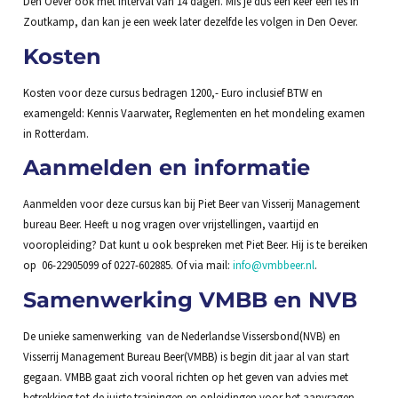
Den Oever ook met interval van 14 dagen. Mis je dus een keer een les in
Zoutkamp, dan kan je een week later dezelfde les volgen in Den Oever.
Kosten
Kosten voor deze cursus bedragen 1200,- Euro inclusief BTW en
examengeld: Kennis Vaarwater, Reglementen en het mondeling examen
in Rotterdam.
Aanmelden en informatie
Aanmelden voor deze cursus kan bij Piet Beer van Visserij Management
bureau Beer. Heeft u nog vragen over vrijstellingen, vaartijd en
vooropleiding? Dat kunt u ook bespreken met Piet Beer. Hij is te bereiken
op 06-22905099 of 0227-602885. Of via mail:
info@vmbbeer.nl
.
Samenwerking VMBB en NVB
De unieke samenwerking van de Nederlandse Vissersbond(NVB) en
Visserrij Management Bureau Beer(VMBB) is begin dit jaar al van start
gegaan. VMBB gaat zich vooral richten op het geven van advies met
betrekking tot de juiste trainingen en opleidingen voor het aanvragen,