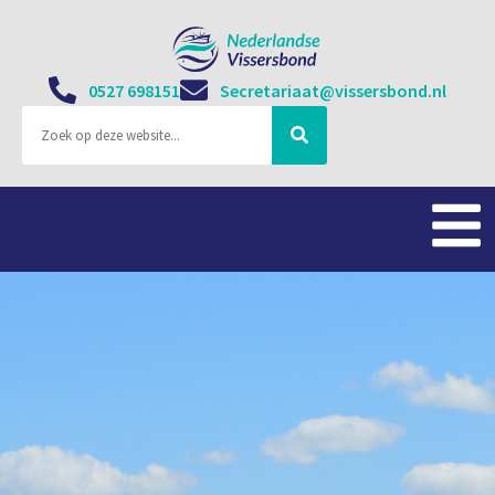
0527 698151
Secretariaat@vissersbond.nl