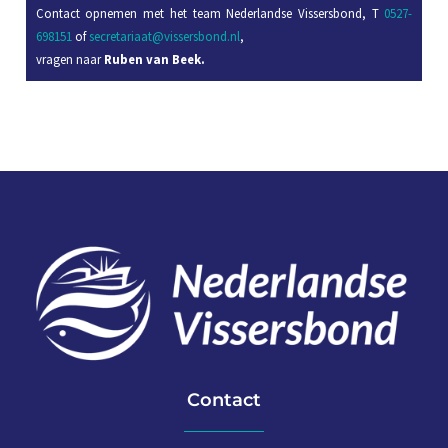
Contact opnemen met het team Nederlandse Vissersbond, T
0527-
698151
of
secretariaat@vissersbond.nl
,
vragen naar
Ruben van Beek.
Contact