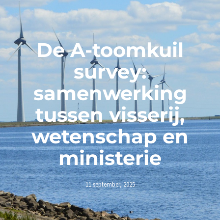
De A-toomkuil
survey:
samenwerking
tussen visserij,
wetenschap en
ministerie
11 september, 2025